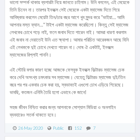
ভালো সম্পর্ক থাকায় ব্যপারটা নিয়ে জানতে চাইলাম। উনি বললেন, এই মেয়েকে
তিনি চিনেন না। তারপর ইনবক্সে সেই মেয়েকে একটা ম্যাসেজ দিতে গিয়ে
আবিষ্কার করলেন মেয়েটা তিন/চার বছর আগে খুব সুন্দর করে "ভাইয়া... আমি
আপনার মস্ত ফ্যান..." টাইপ একটা ম্যাসেজ করেছিলো। কিন্তু সেই ম্যাসেজ
লেখকের চোখে পড়ে নাই, ফলে জবাব দিতে পারেন নাই। আমরা ধারণা করলাম
এই জবাব না দেয়াতেই উনি এত ক্ষ্যাপা। আমার পরিচিত আরেকজন আছে যিনি
এই লেখককে দুই চোখে দেখতে পারেন না। দোষ ঐ একটাই, ইনবক্সে
ম্যাসেজের রিপ্লাই পাননি।
এই স্টোরি বলার কারণ হচ্ছে আজকে ফেসবুক ইনবক্সে ফিল্টারড ম্যাসেজ চেক
করে দেখি অসংখ্য চমৎকার সব ম্যাসেজ। যেহেতু ফিল্টারড ম্যাসেজ দুই/তিন
বছর পর পর একবার চেক করা হয়, স্বভাবতই এগুলো চোখ এড়িয়ে গিয়েছে।
ভাবছি, কতজন এনিমি তৈরি হলো এভাবে কে জানে!
সহজ জীবন নিশ্চিত করার জন্য আপনাকে সোশ্যাল মিডিয়া ও অনলাইন
ব্যবহারেও সতর্ক থাকতে হবে।
26 May 2020
Public
152
7