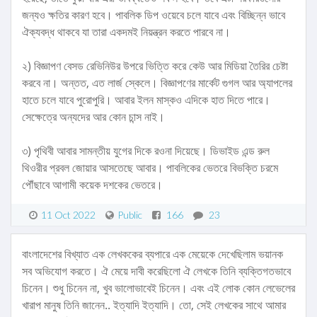
জন্যও ক্ষতির কারণ হবে। পাবলিক ডিপ ওয়েবে চলে যাবে এবং বিচ্ছিন্ন ভাবে
ঐক্যবদ্ধ থাকবে যা তারা একদমই নিয়ন্ত্রন করতে পারবে না।
২) বিজ্ঞাপণ বেসড রেভিনিউর উপরে ভিত্তি করে কেউ আর মিডিয়া তৈরির চেষ্টা
করবে না। অন্তত, এত লার্জ স্কেলে। বিজ্ঞাপণের মার্কেট গুগল আর অ্যাপলের
হাতে চলে যাবে পুরোপুরি। আবার ইলন মাস্কও এদিকে হাত দিতে পারে।
সেক্ষেত্রে অন্যদের আর কোন চান্স নাই।
৩) পৃথিবী আবার সামন্তীয় যুগের দিকে রওনা দিয়েছে। ডিভাইড এন্ড রুল
থিওরীর প্রবল জোয়ার আসতেছে আবার। পাবলিকের ভেতরে বিভক্তি চরমে
পৌঁছাবে আগামী কয়েক দশকের ভেতরে।
11 Oct 2022
Public
166
23
বাংলাদেশের বিখ্যাত এক লেখককের ব্যপারে এক মেয়েকে দেখেছিলাম ভয়ানক
সব অভিযোগ করতে। ঐ মেয়ে দাবী করেছিলো ঐ লেখকে তিনি ব্যক্তিগতভাবে
চিনেন। শুধু চিনেন না, খুব ভালোভাবেই চিনেন। এবং এই লোক কোন লেভেলের
খারাপ মানুষ তিনি জানেন.. ইত্যাদি ইত্যাদি। তো, সেই লেখকের সাথে আমার