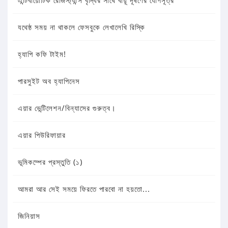
এন্টিবায়োটিক রেজিস্ট্যান্স বৃদ্ধির সাথে বায়ূ দূষণের যোগসূত্র
যথেষ্ঠ সময় না থাকলে ফেসবুকে লেখালেখি রিস্কি
হ্যাপি কফি টাইম!
পারসুইট অব হ্যাপিনেস
এয়ার ভেন্টিলেশন/বিন্যাসের গুরুত্ব।
এয়ার পিউরিফায়ার
ভূমিকম্পের প্রস্তুতি (১)
আমরা আর সেই সময়ে ফিরতে পারবো না হয়তো...
জিনিয়াস