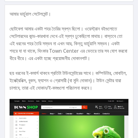
আমার ভার্চুয়াল সেটেলমেন্ট।
ছোটবেলা আমার একটা শহর তৈরির স্বপ্ন ছিলো। ওয়েস্ট্রান বইগুলোতে
সেটেলারদের কান্ড-কারখানা দেখে এই স্বপ্ন ঢুকেছিলো মাথায়। বাস্তবে তো
এই ধরনের শহর তৈরি সম্ভব না এখন আর, কিন্তু ভার্চুয়ালি সম্ভব। একটা
শহরে যা যা থাকে, থিংকার Town Center এর ভেতরে তার সব যোগ করবো
ধীরে ধীরে। এর একটা হচ্ছে প্রয়োজনীয় দোকানপাট।
ছয় ধরনের ই-কমার্স থাকবে প্রতিটা টাউনসেন্টারের সাথে। কম্পিউটার, মোবাইল,
ইলেক্ট্রনিক্স, বুকস, ফ্যাশন ও গ্রোসারী (বা মুদি দোকান)। টাউন সেন্টার যারা
চালাবে, তারা এই দোকান/ই-কমগুলো পরিচালনা করবে।