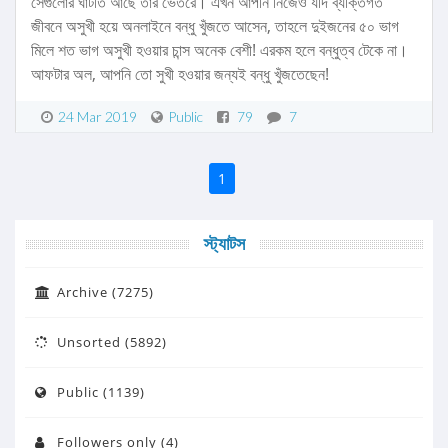
সেগুলোর ঘাটতি আছে তার ভেতরে। এখন আপনি নিজেও যদি ব্যক্তিগত
জীবনে অসুখী হয়ে অনলাইনে বন্ধু খুঁজতে আসেন, তাহলে দুইজনের ৫০ ভাগ
মিলে শত ভাগ অসুখী হওয়ার চান্স অনেক বেশী! এরকম হলে বন্ধুত্ব টেকে না।
আফটার অল, আপনি তো সুখী হওয়ার জন্যই বন্ধু খুঁজতেছেন!
24 Mar 2019
Public
79
7
1
স্ট্যাটস
Archive (7275)
Unsorted (5892)
Public (1139)
Followers only (4)