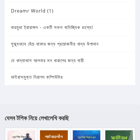
Dreamr World (1)
বারমুডা ট্রায়াঙ্গল - একটি সফল বানিজ্যিক রহস্য!
সুস্থ্যভাবে বেঁচে থাকার জন্য প্রয়োজনীয় খাদ্য উপাদান
যে খাদ্যাভাস আপনার মন খারাপের জন্য দায়ী
ভাইরাসমুক্ত নিরাপদ কম্পিউটার
যেসব টপিক নিয়ে লেখালেখি করছি