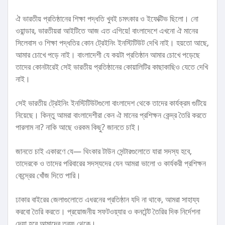
ঐ ভারতীয় প্রতিষ্ঠানের শিক্ষা পদ্ধতি খুবই চমৎকার ও ইফেক্টিভ ছিলো। নো
ওয়ান্ডার, ভারতীয়রা আইটিতে আজ এত এগিয়ে! বাংলাদেশে এখনো ঐ মানের
সিলেবাস ও শিক্ষা পদ্ধতির কোন ট্রেইনিং ইনস্টিটিউট দেখি নাই। হয়তো আছে,
আমার চোখে পড়ে নাই। বাংলাদেশী যে কয়টা প্রতিষ্ঠান আমার চোখে পড়েছে
তাদের কোনটারেই সেই ভারতীয় প্রতিষ্ঠানের কোয়ালিটির কাছাকাছিও যেতে দেখি
নাই।
সেই ভারতীয় ট্রেইনিং ইনস্টিটিউটগুলো বাংলাদেশ থেকে তাদের কার্যক্রম গুটিয়ে
নিয়েছে। কিন্তু আমরা বাংলাদেশীরা কেন ঐ মানের প্রশিক্ষন কেন্দ্র তৈরি করতে
পারলাম না? নাকি আছে ওরকম কিছু? জানতে চাই।
জানতে চাই একারণে যে— থিংকার টাউন সেন্টারগুলোতে যারা সদস্য হবে,
তাদেরকে ও তাদের পরিবারের সদস্যদের যেন আমরা ভালো ও কার্যকরী প্রশিক্ষন
কেন্দ্রের খোঁজ দিতে পারি।
ঢাকার বাইরের জেলাগুলোতে এধরনের প্রতিষ্ঠান যদি না থাকে, আমরা সাহায্য
করবো তৈরি করতে। প্রয়োজনীয় সফটওয়্যার ও কনটেন্ট তৈরির দিক নির্দেশনা
দেয়া হবে আমাদের তরফ থেকে।