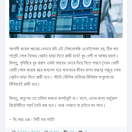
আগামী কয়েক বছরের ভেতরে যদি এই টেকনোলজি এভেইলেবল হয়, ঠিক কত
পার্সেন্ট লোক নিজের ব্রেইন ভাড়া দিতে রাজী হবে? খুব বেশী না আমার ধারণা।
কিন্তু, পৃথিবীরে খুব খারাপ একটা সময়ের ভেতর দিয়ে নিতে পারলে (যখন কোটি
কোটি লোক কয়েক বছর জবলেস হয়ে মানবেতর জীবন-যাপন করবে) প্রচুর লোক
ব্রেইন ভাড়া দিতে রাজী হবে। পাঁচটা মৌলিক চাহিদার মিনিমাম সংকুলানের
বিনিময়েই রাজী হবে।
কিন্তু, মানুশের তো চাহিদা কখনো কনস্ট্যান্ট না। ফলে, এদের জন্য ভার্চুয়াল
রিয়েলিটিতে স্বর্গ তৈরি করা হবে। তারা সেখানে যা চাইবে সব পাবে।
~ ভি.আর এরা - সিটি অব লাইট
27 Dec 2022
Public
91
8