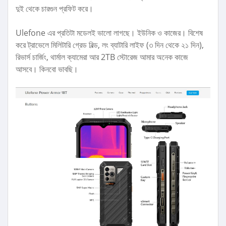
দুই থেকে চারগুন প্রফিট করে।
Ulefone এর প্রতিটা মডেলই ভালো লাগছে। ইউনিক ও কাজের। বিশেষ
করে ট্রাভেলে মিলিটারি গ্রেড বিল্ড, লং ব্যাটারি লাইফ (৩ দিন থেকে ২১ দিন),
রিভার্স চার্জিং, থার্মাল ক্যামেরা আর 2TB স্টোরেজ আমার অনেক কাজে
আসবে। কিনবো ভাবছি।