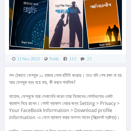
11 Nov 2022
Public
113
23
লস ঠেকাতে ফেসবুক ১১ হাজার লোক ছাঁটাই করেছে। তাও যদি শেষ রক্ষা না হয়
আর ফেসবুক বন্ধ হয়ে যায়, কী করবে পাবলিক?
যাহোক, ফেসবুকে যারা লেখালেখি করেন তারা নিজেদের পোস্টগুলোর একটা
ব্যাকাপ নিয়ে রাখেন। পোস্ট ব্যাকাপ নেয়ার জন্য Setting > Privacy >
Your FaceBook Information > Download profile
information -এ গেলে ব্যাকাপ করার অপশন পাবেন (স্ক্রিনশট দ্রষ্টব্য)।