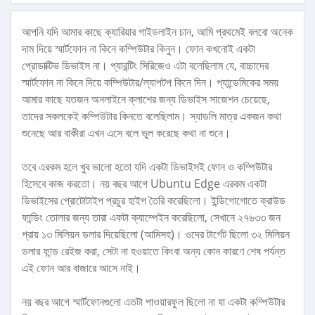
আপনি যদি আমার কাছে ক্যারিয়ার গাইডলাইন চান, আমি প্রথমেই বলবো অনেক
দাম দিয়ে স্মার্টফোন না কিনে কম্পিউটার কিনুন। ফোন কখনোই একটা
প্রোডাক্টিভ ডিভাইস না। প্যারন্টিং সিরিজেও এটা বলেছিলাম যে, বাচ্চাদের
স্মার্টফোন না কিনে দিয়ে কম্পিউটার/ল্যাপটপ কিনে দিন। প্যান্ডেমিকের সময়
আমার কাছে যতজন অনলাইনে ক্লাশের জন্য ডিভাইস সাজেশন চেয়েছে,
তাদের সকলকেই কম্পিউটার কিনতে বলেছিলাম। স্যাডলি মাত্র একজন কথা
শুনেছে আর বাকীরা এখন এসে বলে ভুল করেছে কথা না শুনে।
তবে এরকম হলে খুব ভালো হতো যদি একটা ডিভাইসই ফোন ও কম্পিউটার
হিসেবে কাজ করতো। নয় বছর আগে Ubuntu Edge এরকম একটা
ডিভাইসের প্রোটোটাইপ প্রচুর হাইপ তৈরি করেছিলো। ইন্ডিগোগোতে ক্রাউড
ফান্ডিং তোলার জন্য তারা একটা ক্যাম্পেইন করেছিলো, সেখানে ২৭৬৩৩ জন
প্রায় ১৩ মিলিয়ন ডলার দিয়েছিলো (আমিসহ)। ওদের টার্গেট ছিলো ৩২ মিলিয়ন
ডলার ফান্ড রেইজ করা, সেটা না হওয়াতে কিংবা অন্য কোন কারণে শেষ পর্যন্ত
এই ফোন আর বাজারে আসে নাই।
নয় বছর আগে স্মার্টফোনগুলো এতটা পাওয়ারফুল ছিলো না যা একটা কম্পিউটার