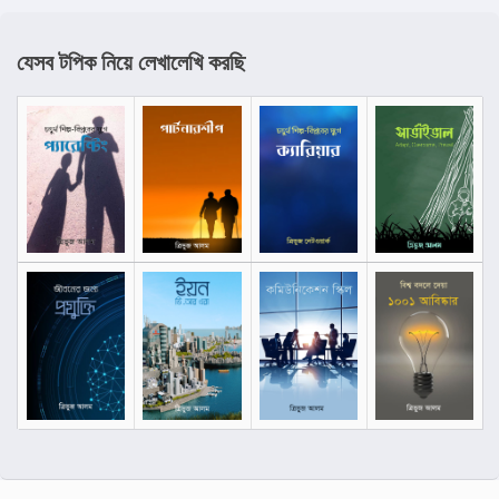
যেসব টপিক নিয়ে লেখালেখি করছি