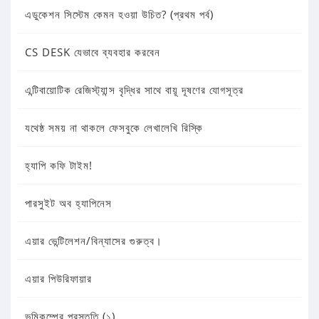
এডুকেশন সিস্টেম কেমন হওয়া উচিত? (প্রথম পর্ব)
CS DESK যেভাবে ব্যবহার করবেন
এন্টিবায়োটিক রেজিস্ট্যান্স বৃদ্ধির সাথে বায়ূ দূষণের যোগসূত্র
যথেষ্ঠ সময় না থাকলে ফেসবুকে লেখালেখি রিস্কি
হ্যাপি কফি টাইম!
পারসুইট অব হ্যাপিনেস
এয়ার ভেন্টিলেশন/বিন্যাসের গুরুত্ব।
এয়ার পিউরিফায়ার
ভূমিকম্পের প্রস্তুতি (১)