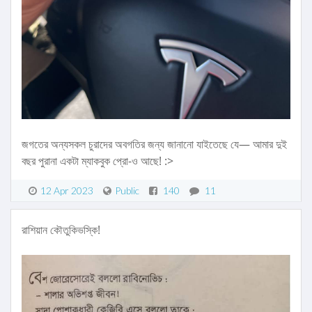
জগতের অন্যসকল চুরাদের অবগতির জন্য জানানো যাইতেছে যে— আমার দুই
বছর পুরানা একটা ম্যাকবুক প্রো-ও আছে! :>
12 Apr 2023
Public
140
11
রাশিয়ান কৌতুকিভস্কি!