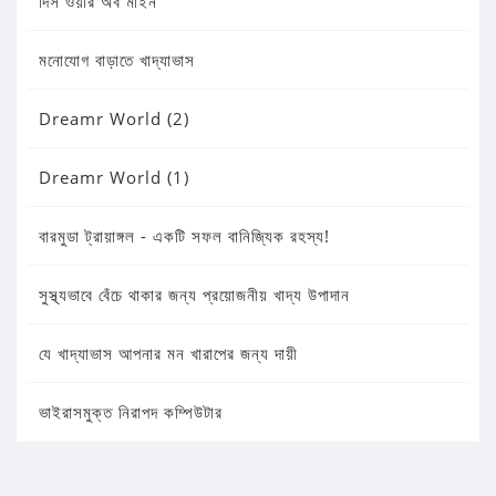
দিস ওয়ার অব মাইন
মনোযোগ বাড়াতে খাদ্যাভাস
Dreamr World (2)
Dreamr World (1)
বারমুডা ট্রায়াঙ্গল - একটি সফল বানিজ্যিক রহস্য!
সুস্থ্যভাবে বেঁচে থাকার জন্য প্রয়োজনীয় খাদ্য উপাদান
যে খাদ্যাভাস আপনার মন খারাপের জন্য দায়ী
ভাইরাসমুক্ত নিরাপদ কম্পিউটার