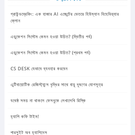
গ্রাউন্ডব্রেকিং: এক হাজার AI এজেন্টের ভেতরে হিউম্যান বিহেভিয়্যার
ক্লোন
এডুকেশন সিস্টেম কেমন হওয়া উচিত? (দ্বিতীয় পর্ব)
এডুকেশন সিস্টেম কেমন হওয়া উচিত? (প্রথম পর্ব)
CS DESK যেভাবে ব্যবহার করবেন
এন্টিবায়োটিক রেজিস্ট্যান্স বৃদ্ধির সাথে বায়ূ দূষণের যোগসূত্র
যথেষ্ঠ সময় না থাকলে ফেসবুকে লেখালেখি রিস্কি
হ্যাপি কফি টাইম!
পারসুইট অব হ্যাপিনেস