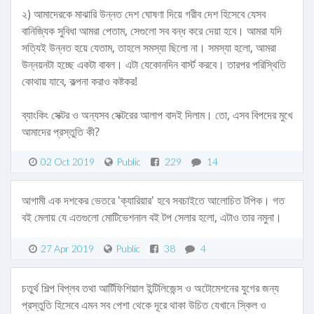
২) আমাদেরকে মাঝারি উন্নত দেশ ঘোষণা দিয়ে গরীব দেশ হিসেবে যেসব
বানিজ্যিক সুবিধা আমরা পেতাম, সেগুলো সব বন্ধ করে দেয়া হবে। আমরা যদি
সত্যিই উন্নত হয়ে যেতাম, তাহলে সমস্যা ছিলো না। সমস্যা হলো, আমরা
উন্নয়নটা হচ্ছে একটা বাবল। এটা যেকোনদিন বার্স্ট করবে। তারপর পরিস্থিতি
কোথায় যাবে, কল্পনা করাও কষ্টকর!
ব্যাংকিং সেক্টর ও অন্যসব সেক্টরের আলাপ বাদই দিলাম। তো, এসব বিপদের মুখে
আমাদের প্রস্তুতি কী?
02 Oct 2019
Public
229
14
আগামী এক দশকের ভেতরে 'ক্যারিয়ার' হবে সবচাইতে আলোচিত টপিক। গত
বই মেলায় যে এতগুলো মোটিভেশনাল বই টপ সেলার হলো, এটাও তার নমুনা।
27 Apr 2019
Public
38
4
চতুর্থ শিল্প বিপ্লব তথা আর্টিফিশিয়াল ইন্টিলিজেন্স ও অটোমেশনের যুগের জন্য
প্রস্তুতি হিসেবে এমন সব পেশা থেকে দূরে থাকা উচিত যেখানে স্কিল ও