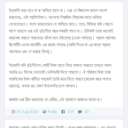
ইভ্যালি বন্ধ হবে না বা পালিয়ে যাবে না। ওরা যে বিজনেস মডেল ফলো
করতেছে, এটা প্রফিটেবল। অনেকে পিরামিড স্কিমের সাথে গুলিয়ে
ফেলতেছেন। ফলে ভাবতেছেন যে পালিয়ে যাবে। তবে, মিডিয়া যদি পেছনে
লাগে তাহলে ওরা এই দুই/তিন বছর সময়টা পাবে না। ঐদিকটা তারা ভালোই
ম্যানেজ করতে পারতেছে বইলা মনে হইতেছে (এখন পর্যন্ত)। প্রথম আলোর
রিপোর্টটা ওদের মার্কেটিং এর কাজে লাগছে (আমি শিওর না এর জন্য প্রথম
আলোরে ওরা পে করছে কিনা)।
ইভ্যালি যদি দুই/তিনশ কোটি টাকা হাতে নিয়ে নামতে পারতো তাহলে সকল
অর্ডার ৪৫ দিনের ভেতরেই ডেলিভারি দিতে পারতো। ঐ পরিমান টাকা তারা
পাবলিকের টাকা খাটিয়ে সহজেই তৈরি করে নিতে পারবে (কয়েক বছর লাগবে
হয়তো), অথবা বড় কোন ইনভেস্টর চলে আসবে।
কাজটা ওরা ঠিক করতেছে না বেঠিক, এই আলাপে আজকে যাবো না।
25 Aug 2020
Public
139
20
মানুষের একদম কোর চাহিদা মূলত তিনটা। অন্ন-বস্ত্র-বাসস্থান। এর ভেতরে