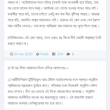
পারবে না। অটোমানদের পতন হইছে (যখনই তারা অংহকারী হয়ে উঠছে, তার
পর থেকে তাদের পতন শুরু)। জার্মানরা এত যোগ্য হওয়ার পরেও পারে নাই।
ফরাসীরা পারে নাই, তাদের চাইতে একটু কম নাক উঁচা বৃটিশরা পারছে। আরবরা
পারে নাই, কোনদিন পারার সম্ভবনাও নাই। তারপর এই রোগ দেখা গেল ট্রাম্প
আর মোদীর ভেতরে। তার জন্য আম্রিকা আর ভারতরে বড় মূল্য দিতে হচ্ছে।
চাইনিজদেরও এই রোগ আছে, ফলে ওরাও বড় কিংবা দীর্ঘ মেয়াদী সম্রাজ্য তৈরি
করতে পারবে না।
04 Jan 2020
Public
104
8
দু'টো বড় বিপদ আমাদের দিকে এগিয়ে আসতেছে⁠—
১) আর্টিফিশিয়াল ইন্টিলিজেন্স আর টোটাল অটোমেশনের ফলে স্বস্তা গার্মেন্টস
শ্রমিকদের প্রয়োজন ফুরিয়ে যাবে। পশ্চিমারা তখন নিজেরাই গার্মেন্টস সেটাপ
করে ফেলবে। চীন এর ভেতরে এই দিকে জোরেশোরে আগাচ্ছে। গার্মেন্টস
আমাদের অর্থনীতির অনেক বড় জায়গাজুড়ে আছে। এই জায়গাটা হারালে
আমাদের অবস্থা ভেনিজুয়েলার মত হয়ে যাবে।