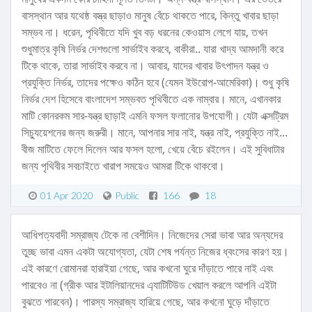
বাসস্থান আর যথেষ্ঠ বস্ত্র ছাড়াও মানুষ বেঁচে থাকতে পারে, কিন্তু খাবার ছাড়া
সম্ভব না। ধরেন, পৃথিবীতে যদি খুব বড় ধরনের কেওয়াস লেগে যায়, তখন
শুধুমাত্র কৃষি নির্ভর দেশগুলো সার্ভাইব করবে, বাকীরা.. যারা খাদ্য আমদানী করে
টিকে থাকে, তারা সার্ভাইব করবে না। আবার, যাদের খাবার উৎপাদন যন্ত্র ও
প্রযুক্তি নির্ভর, তাদের পক্ষেও কঠিন হবে (যেমন ইউরোপ-আমেরিকা)। শুধু কৃষি
নির্ভর দেশ হিসেবে বাংলাদেশ সম্ভবত পৃথিবীতে এক নাম্বার। মানে, এখানকার
মাটি কোনরকম সার-যন্ত্র ছাড়াই এমনি ফসল ফলানোর উপযোগী। যেটা এক্সট্রিম
সিচ্যুয়েশনের জন্য জরুরী। মানে, আপনার সার নাই, যন্ত্র নাই, প্রযুক্তি নাই...
বীজ মাটিতে ফেলে দিলেন আর ফসল হলো, খেয়ে বেঁচে রইলেন। এই সুবিধাটার
জন্য পৃথিবীর সবচাইতে খারাপ সময়েও আমরা টিকে থাকবো।
01 Apr 2020
Public
166
18
আধিপত্যবাদী সম্রাজ্য টেকে না বেশীদিন। নিজেদের সেরা ভাবা আর অন্যদের
তুচ্ছ ভাবা এমন একটা অযোগ্যতা, যেটা শেষ পর্যন্ত নিজের ধ্বংসের কারণ হয়।
এই কারণে রোমানরা হারাইয়া গেছে, আর কখনো ঘুরে দাঁড়াতে পারে নাই এবং
পারবেও না (গ্রীক আর ইটালিয়ানদের এ্যাটিটিউড খেয়াল করলে আপনি এইটা
বুঝতে পারবেন)। পারস্য সম্রাজ্য হারিয়ে গেছে, আর কখনো ঘুড়ে দাঁড়াতে