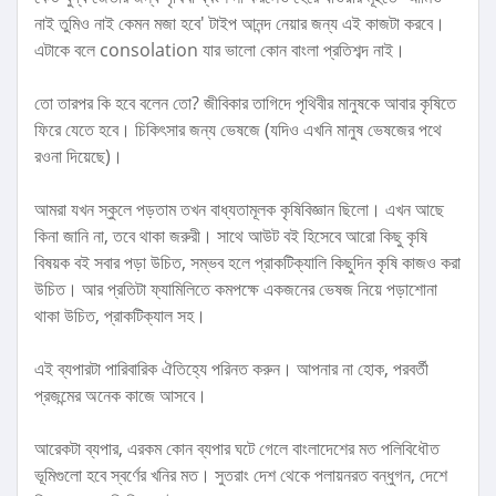
নাই তুমিও নাই কেমন মজা হবে' টাইপ আনন্দ নেয়ার জন্য এই কাজটা করবে।
এটাকে বলে consolation যার ভালো কোন বাংলা প্রতিশব্দ নাই।
তো তারপর কি হবে বলেন তো? জীবিকার তাগিদে পৃথিবীর মানুষকে আবার কৃষিতে
ফিরে যেতে হবে। চিকিৎসার জন্য ভেষজে (যদিও এখনি মানুষ ভেষজের পথে
রওনা দিয়েছে)।
আমরা যখন স্কুলে পড়তাম তখন বাধ্যতামূলক কৃষিবিজ্ঞান ছিলো। এখন আছে
কিনা জানি না, তবে থাকা জরুরী। সাথে আউট বই হিসেবে আরো কিছু কৃষি
বিষয়ক বই সবার পড়া উচিত, সম্ভব হলে প্রাকটিক্যালি কিছুদিন কৃষি কাজও করা
উচিত। আর প্রতিটা ফ্যামিলিতে কমপক্ষে একজনের ভেষজ নিয়ে পড়াশোনা
থাকা উচিত, প্রাকটিক্যাল সহ।
এই ব্যপারটা পারিবারিক ঐতিহ্যে পরিনত করুন। আপনার না হোক, পরবর্তী
প্রজন্মের অনেক কাজে আসবে।
আরেকটা ব্যপার, এরকম কোন ব্যপার ঘটে গেলে বাংলাদেশের মত পলিবিধৌত
ভূমিগুলো হবে স্বর্ণের খনির মত। সুতরাং দেশ থেকে পলায়নরত বন্ধুগন, দেশে