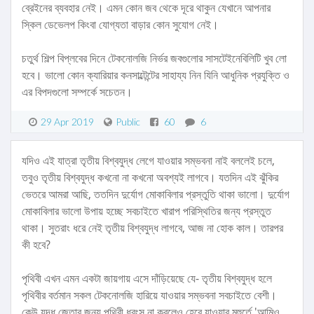
ব্রেইনের ব্যবহার নেই। এমন কোন জব থেকে দূরে থাকুন যেখানে আপনার
স্কিল ডেভেলপ কিংবা যোগ্যতা বাড়ার কোন সুযোগ নেই।
চতুর্থ শিল্প বিপ্লবের দিনে টেকনোলজি নির্ভর জবগুলোর সাসটেইনেবিলিটি খুব লো
হবে। ভালো কোন ক্যারিয়ার কনসাল্টেন্টের সাহায্য নিন যিনি আধুনিক প্রযুক্তি ও
এর বিপদগুলো সম্পর্কে সচেতন।
29 Apr 2019
Public
60
6
যদিও এই যাত্রা তৃতীয় বিশ্বযুদ্ধ লেগে যাওয়ার সম্ভবনা নাই বললেই চলে,
তবুও তৃতীয় বিশ্বযুদ্ধ কখনো না কখনো অবশ্যই লাগবে। যতদিন এই ঝুঁকির
ভেতরে আমরা আছি, ততদিন দুর্যোগ মোকাবিলার প্রস্তুতি থাকা ভালো। দুর্যোগ
মোকাবিলার ভালো উপায় হচ্ছে সবচাইতে খারাপ পরিস্থিতির জন্য প্রস্তুত
থাকা। সুতরাং ধরে নেই তৃতীয় বিশ্বযুদ্ধ লাগবে, আজ না হোক কাল। তারপর
কী হবে?
পৃথিবী এখন এমন একটা জায়গায় এসে দাঁড়িয়েছে যে- তৃতীয় বিশ্বযুদ্ধ হলে
পৃথিবীর বর্তমান সকল টেকনোলজি হারিয়ে যাওয়ার সম্ভবনা সবচাইতে বেশী।
কেউ যুদ্ধ জেতার জন্য পৃথিবী ধ্বংস না করলেও হেরে যাওয়ার মূহুর্তে 'আমিও