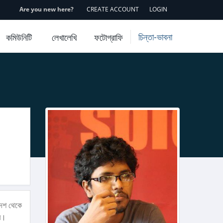
Are you new here?
CREATE ACCOUNT
LOGIN
চিন্তা-ভাবনা
কমিউনিটি
লেখালেখি
ফটোগ্রাফি
দেশ থেকে
বে।