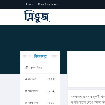
About
Free Extension
বিষয়বস্তু
সকল বিষয়
# দিনলিপি
(332)
# পর্যবেক্ষণ
(204)
বাংলাদেশ আসল ধাক্কাটা খা
মধ্যম আয়ের দেশে পরিনত হয়া
# বাংলাদেশ
(179)