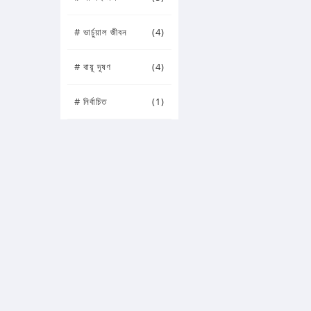
# ভার্চুয়াল জীবন
(4)
# বায়ূ দূষণ
(4)
# নির্বাচিত
(1)