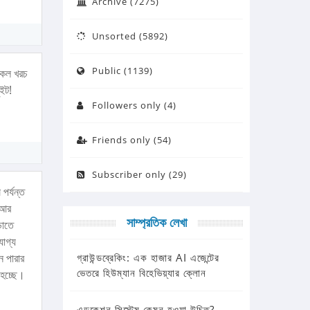
Archive (7275)
Unsorted (5892)
Public (1139)
 সকল খরচ
ইট!
Followers only (4)
Friends only (54)
Subscriber only (29)
পর্যন্ত
 আর
সাম্প্রতিক লেখা
ড়াতে
োগ্য
ন পারার
গ্রাউন্ডব্রেকিং: এক হাজার AI এজেন্টের
ভেতরে হিউম্যান বিহেভিয়্যার ক্লোন
 হচ্ছে।
এডুকেশন সিস্টেম কেমন হওয়া উচিত?