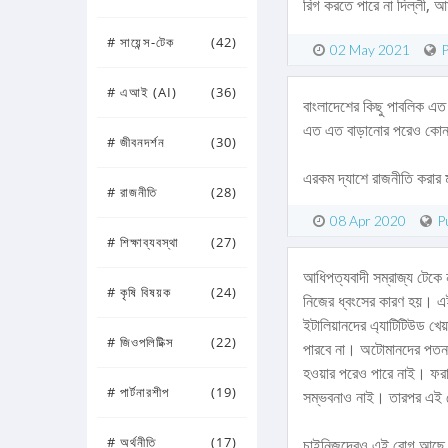
রিগ করতে পারে না দিল্লী, 
# সায়েন্স-টেক
(42)
02 May 2021
P
# এআই (AI)
(36)
বাংলাদেশের কিছু পাবলিক এত 
এত এত বাড়ানোর পরেও কোন ব
# জীবনদর্শন
(30)
এরকম দ্যাশে রাজনীতি করার
# রাজনীতি
(28)
08 Apr 2020
P
# শিক্ষাব্যবস্থা
(27)
আধিপত্যবাদী সম্রাজ্য টেকে 
# কৃষি বিষয়ক
(24)
নিজের ধ্বংসের কারণ হয়। এই
ইটালিয়ানদের এ্যাটিটিউড খে
# জিওপলিটিক্স
(22)
পারবে না। অটোমানদের পতন 
হওয়ার পরেও পারে নাই। ফরাস
# পার্টনারশীপ
(19)
সম্ভবনাও নাই। তারপর এই র
# অর্থনীতি
(17)
চাইনিজদেরও এই রোগ আছে, ফল