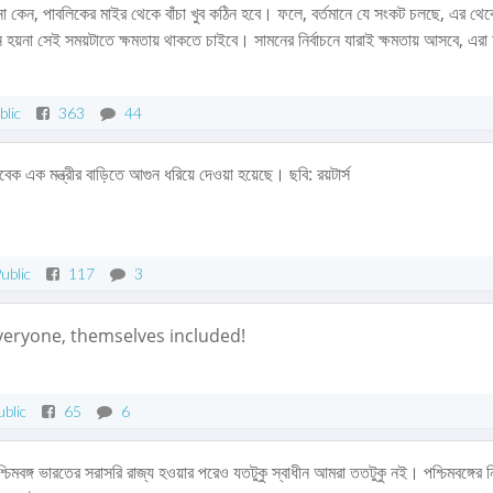
না কেন, পাবলিকের মাইর থেকে বাঁচা খুব কঠিন হবে। ফলে, বর্তমানে যে সংকট চলছে, এর থেক
য়না সেই সময়টাতে ক্ষমতায় থাকতে চাইবে। সামনের নির্বাচনে যারাই ক্ষমতায় আসবে, এরা 
blic
363
44
েক এক মন্ত্রীর বাড়িতে আগুন ধরিয়ে দেওয়া হয়েছে। ছবি: রয়টার্স
ublic
117
3
everyone, themselves included!
ublic
65
6
শ্চিমবঙ্গ ভারতের সরাসরি রাজ্য হওয়ার পরেও যতটুকু স্বাধীন আমরা ততটুকু নই। পশ্চিমবঙ্গের নি