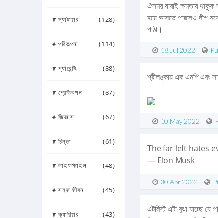
ঐসময় যারাই ক্ষমতায় থাকুক 
হয়ে আসতে পারলেও লীগ মনে হ
# স্যাটায়ার
(128)
পাঠা।
# পরিকল্পনা
(114)
18 Jul 2022
Pu
# প্যারেন্টিং
(88)
শ্রীলঙ্কায় এক এমপি এবং সাব
# প্রেডিকশন
(87)
# জিজ্ঞাসা
(67)
10 May 2022
P
# চিন্তা
(61)
The far left hates 
— Elon Musk
# লাইফস্টাইল
(48)
30 Apr 2022
P
# সহজ জীবন
(45)
এটলিস্ট এটা বুঝা যাচ্ছে যে প
# ক্যারিয়ার
(43)