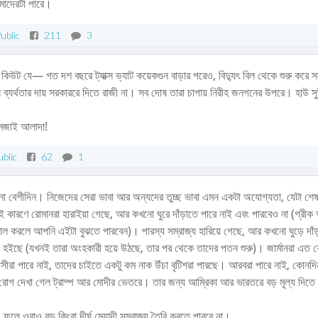
আমাদেরটা পারে।
ublic
211
3
কিউট যে⁠— গত দশ বছরে ট্যাক্স ভ্যাট কয়েকগুন বাড়ার পরেও, বিদ্যুৎ বিল থেকে শুরু করে
্যর্থতার দায় সরকাররে দিতে রাজী না। সব দোষ তারা চাপায় নিরীহ জনগনের উপরে। হাউ সু
 মজাই আলাদা!
ublic
62
1
না বেশীদিন। নিজেদের সেরা ভাবা আর অন্যদের তুচ্ছ ভাবা এমন একটা অযোগ্যতা, যেটা শেষ 
 কারণে রোমানরা হারাইয়া গেছে, আর কখনো ঘুরে দাঁড়াতে পারে নাই এবং পারবেও না (গ্রীক
য়াল করলে আপনি এইটা বুঝতে পারবেন)। পারস্য সম্রাজ্য হারিয়ে গেছে, আর কখনো ঘুড়ে দাঁ
হইছে (যখনই তারা অংহকারী হয়ে উঠছে, তার পর থেকে তাদের পতন শুরু)। জার্মানরা এত য
ীরা পারে নাই, তাদের চাইতে একটু কম নাক উঁচা বৃটিশরা পারছে। আরবরা পারে নাই, কোনদি
োগ দেখা গেল ট্রাম্প আর মোদীর ভেতরে। তার জন্য আম্রিকা আর ভারতরে বড় মূল্য দিতে
ে ওরাও বড় কিংবা দীর্ঘ মেয়াদী সম্রাজ্য তৈরি করতে পারবে না।