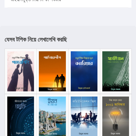
যেসব টপিক নিয়ে লেখালেখি করছি