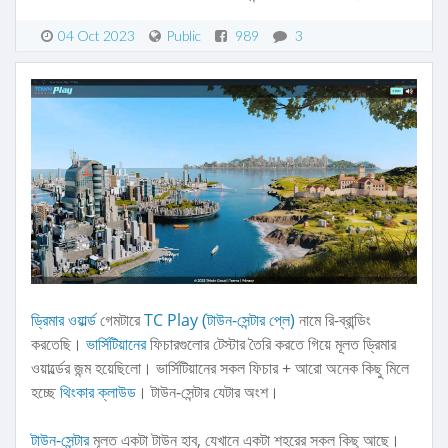
04 Oct 2023
Public
989
3
ড্রিমার ওয়ার্ল্ড
গেমটারে
TC Play (টাউন-সেন্টার প্লে)
নামে রি-ব্রান্ডিং
করতেছি।
ভার্সিটিয়ানের
ফিচারগুলোর টেস্টার তৈরি করতে গিয়ে মূলত ড্রিমার
ওয়ার্ল্ডের জন্ম হয়েছিলো। ভার্সিটিয়ানের সকল ফিচার + আরো অনেক কিছু মিলে
হচ্ছে
থিংকার ক্লাউড
। টাউন-সেন্টার যেটার অংশ।
টাউন-সেন্টার
মূলত একটা টাউন হাব, যেখানে একটা শহরের সকল কিছু আছে।