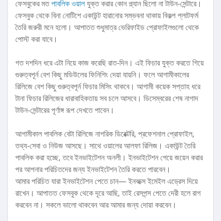
ফেসবুকের মত
পাবলিক ওয়াল
যুক্ত করার কোন প্ল্যান ছিলো না টাউন-সেন্টারে।
ফেসবুক থেকে বিনা নোটিশে একাউন্ট হারানোর সম্ভবনা থাকায় বিকল্প প্লাটফর্ম
তৈরি জরুরী মনে হলো। আপাতত শুধুমাত্র ভেরিফাইড প্রোফাইলগুলো থেকে
পোস্ট করা যাবে।
গত দশদিন ধরে এটা নিয়ে কাজ করেছি রাত-দিন। এই ফিচার যুক্ত করতে গিয়ে
গুরুত্বপূর্ন বেশ কিছু মডিউলের ফিনিশিং দেয়া যায়নি। ফলে আগামীকালের
রিলিজে বেশ কিছু গুরুত্বপূর্ন ফিচার মিসিং থাকবে। আগামী কয়েক সপ্তাহ ধরে
টানা ফিচার রিলিজের ধারাবাহিকতায় সব চলে আসবে। ডিসেম্বরের শেষ নাগাদ
টাউন-সেন্টারের পূর্ণাঙ্গ রূপ দেখতে পাবেন।
আগামীকাল পাবলিক বেটা রিলিজে নাগরিক ডিরেক্টরি, প্রফেশনাল প্রোফাইল,
তথ্য-সেবা ও নিউজ আসছে। সাথে ওয়ালের আলফা রিলিজ। একাউন্ট তৈরি
পাবলিক করা হচ্ছে, তবে ইনভাইটেশন অনলী। ইনভাইটেশন পেয়ে জয়েন করার
পর আপনার পরিচিতদের জন্য ইনভাইটেশন তৈরি করতে পারবেন।
আমার পরিচিত যারা ইনভাইটেশন পেতে চান— ইনবক্সে ইমেইল এড্রেস দিয়ে
রাখেন। আপাতত ফেসবুক থেকে দূরে আছি, তাই রেসপন্স পেতে দেরী হলে রাগ
করবেন না। সকলে ভালো থাকবেন আর আমার জন্য দোয়া করবেন।