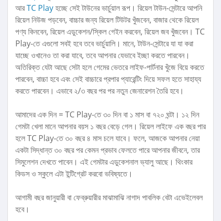
আর
TC Play
হচ্ছে সেই টাউনের ভার্চুয়াল রূপ। রিয়েল টাউন-সেন্টারে আপনি
রিয়েল নিউজ পড়বেন, বাচ্চার জন্য রিয়েল টিউটর খুঁজবেন, বাজার থেকে রিয়েল
পণ্য কিনবেন, রিয়েল এডুকেশন/স্কিল গেইন করবেন, রিয়েল জব খুঁজবেন। TC
Play-তে এগুলো সবই হবে তবে ভার্চুয়ালি। মানে, টাউন-সেন্টারে যা যা করা
যাচ্ছে ওখানেও তা করা যাবে, তবে আপনার যেভাবে ইচ্ছা করতে পারবেন।
অতিরিক্ত যেটা আছে সেটা হলে গেমের ভেতরে লাইফ-পার্টনার খুঁজে বিয়ে করতে
পারবেন, বাচ্চা হবে এবং সেই বাচ্চারে প্রপার প্যারেন্টিং দিয়ে সফল হতে সাহায্য
করতে পারবেন। এভাবে ২/৩ বছর পর পর নতুন জেনারেশন তৈরি হবে।
আমাদের এক দিন = TC Play-তে ৩০ দিন বা ১ মাস বা ৭২০ ঘন্টা। ১২ দিন
গেমটা খেলা মানে আপনার বয়স ১ বছর বেড়ে গেল। রিয়েল লাইফে এক বছর পার
হলে TC Play-তে ৩০ বছর ৪ মাস চলে যাবে। ফলে, আজকে আপনার নেয়া
একটা সিদ্ধান্ত ৩০ বছর পর কেমন প্রভাব ফেলতে পারে আপনার জীবনে, তার
সিমুলেশন দেখতে পাবেন। এই গেমটার এডুকেশনাল ভ্যালু আছে। থিংকার
কিডস ও স্কুলে এটা ইন্টিগ্রেট করবো ভবিষ্যতে।
আগামী বছর জানুয়ারী বা ফেব্রুয়ারীর মাঝামাঝি নাগাদ পাবলিক বেটা এভেইলেবল
হবে।