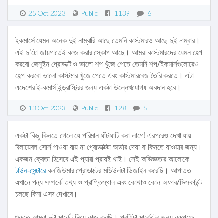
25 Oct 2023
Public
1139
6
ইকমার্সে যেমন অনেক দুই নাম্বারি আছে তেমনি কাস্টমারও আছে দুই নাম্বার।
এই দু'টো জায়গাতেই কাজ করার স্কোপ আছে। আমরা কাস্টমারদের যেমন হেল্প
করবো জেনুইন প্রোডাক্ট ও ভালো শপ খুঁজে পেতে তেমনি শপ/ইকমার্সগুলোরেও
হেল্প করবো ভালো কাস্টমার খুঁজে পেতে এবং কাস্টমারবেজ তৈরি করতে। এটা
এদেশের ই-কমার্স ইন্ড্রাস্ট্রির জন্য একটা উল্লেখযোগ্য অবদান হবে।
13 Oct 2023
Public
128
5
একটা কিছু কিনতে গেলে যে পরিমান ঘাঁটাঘাটি করা লাগে! এরপরেও দেখা যায়
রিলায়েবল সোর্স পাওয়া যায় না প্রোডাক্টটা অর্ডার দেয়া বা কিনতে যাওয়ার জন্য।
একজন ক্রেতা হিসেবে এই প্যারা প্রায়ই খাই। সেই অভিজ্ঞতার আলোকে
টাউন-সেন্টারে
কনজিউমার প্রোডাক্টের মডিউলটা ডিজাইন করেছি। আপাতত
এখানে পন্য সম্পর্কে তথ্য ও প্রাপ্তিস্থান এবং কোথাও কোন অফার/ডিসকাউন্ট
চলছে কিনা এসব দেখাবে।
শুরুতে আমরা ৮টা মার্কেট নিয়ে কাজ করছি। প্রতিটা মার্কেটের জন্য কমপক্ষে