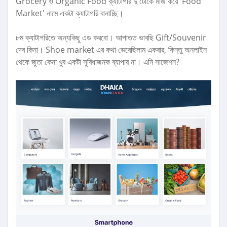
Grocery ও Organic Food ক্যাটাগরি দু'টোকে মার্জ করে 'Food
Market' নামে একটা ক্যাটাগরি বানাচ্ছি।
৮ম ক্যাটাগরিতে অন্যকিছু এড করবো। আপাতত ভাবছি Gift/Souvenir
দেব কিনা। Shoe market এর কথা ভেবেছিলাম একবার, কিন্তু অনলাইন
থেকে জুতা কেনা খুব একটা সুবিধাজনক ব্যাপার না। এনি সাজেশন?