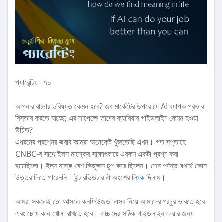
প্যারেন্টিং - ৭০
আপনার বাচ্চার ভবিষ্যত কেমন হবে? জব মার্কেটের উপরে যে AI ব্যাপক প্রভাব
বিস্তার করতে যাচ্ছে; এর সাপেক্ষে তাদের ক্যারিয়ার গাইডলাইন কেমন হওয়া
উচিত?
এধরনের প্রশ্নের জবাব আমরা অনেকেই খুঁজতেছি এখন। গত সপ্তাহে
CNBC-র সাথে ইলন মাস্কের সাক্ষাৎকারে এরকম একটা প্রশ্ন করা
হয়েছিলো। ইলন মাস্ক বেশ কিছুক্ষন চুপ করে ছিলেন। শেষ পর্যন্ত যথার্থ কোন
উত্তর দিতে পারেননি। ইন্টারভিউটার ঐ অংশের
লিংক
দিলাম।
আমরা সকলেই তো আসলে কনফিউজড! এসব নিয়ে আমাদের প্রচুর ভাবতে হবে
এবং চোখ-কান খোলা রাখতে হবে। বাচ্চাদের সঠিক গাইডলাইন দেয়ার জন্য