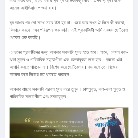
কাজ করার কথা, ওটার বিষয়ে স্বপ্নে অনেককিছু দেখি। এসব স্বপ্ন থেকে
অনেক আইডিয়াও পাওয়া যায়।
ঘুম ভাঙার পর তো সাথে সাথে উঠা হয় না। শুয়ে শুয়ে তখন ঐ দিনে কী করবো,
কিভাবে করবো এসব পরিকল্পনা শুরু করি। এই প্রাকটিসটা আমি একদম ছোটবেলা
থেকেই শুরু করেছি।
এধরনের প্রাকটিসের জন্য আপনার সকালটা সুন্দর হতে হবে। মানে, একদম বকা-
ঝকা মুক্ত ও পারিবারিক সহযোগীতা এবং মমতাযুক্ত হতে হবে। নয়তো এটা
আপনি করতে পারবেন না। বিশেষ করে ছোটবেলায়। বড় হলে তো নিজের
আলাদা রুমে নিজের মত থাকতে পারছেন।
আপনার বাচ্চার সকালটা এরকম সুন্দর করে তুলুন। চাপমুক্ত, বকা-ঝকা মুক্ত ও
পারিবারিক সহযোগীতা এবং মমতাযুক্ত।