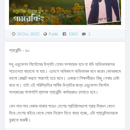
28 Dec 2022
Public
1005
2
প্যারেন্টিং - ৬১
শুধু এডুকেশন সিস্টেমের উন্নতি তেমন ফলদায়ক হবে না যদি অভিভাবকদের
সচেতনতা বাড়ানো না যায়। এদেশে অধিকাংশ অভিভাবক মনে করেন কোনরকমে
ভালো রেজাল্ট করতে পারলেই হয়ে যাবে। একারণে শিক্ষার্থীরাও কিছু শেখার চেষ্টা
করে না। তাই এই পরিস্থিতির সার্বিক উন্নতির জন্য এডুকেশন সিস্টেম
সংস্কারের পাশাপাশি ব্যাপক প্যারেন্টিং কার্যক্রমও চালাতে হবে।
কেন লাখ লাখ বেকার থাকার পরেও দেশের প্রতিষ্ঠানগুলো প্রায় দ্বিগুন বেতন
দিয়ে দেশের বাইরে থেকে লোক নিয়োগ দিতে বাধ্য হচ্ছে, এটা প্যারেন্টসদেরকে
বুঝানো জরুরী।