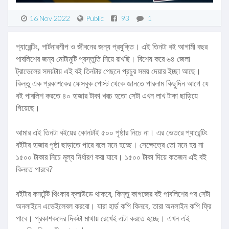
16 Nov 2022
Public
93
1
প্যারেন্টিং, পার্টনারশীপ ও জীবনের জন্য প্রযুক্তি। এই তিনটা বই আগামী বছর
পাবলিশের জন্য মোটামুটি প্রস্তুতি নিয়ে রাখছি। বিশেষ করে ৬৪ জেলা
ট্রাভেলের সময়টায় এই বই তিনটার পেছনে প্রচুর সময় দেয়ার ইচ্ছা আছে।
কিন্তু এক প্রকাশকের ফেসবুক পোস্ট থেকে জানতে পারলাম কিছুদিন আগে যে
বই পাবলিশ করতে ৪০ হাজার টাকা খরচ হতো সেটা এখন লাখ টাকা ছাড়িয়ে
গিয়েছে।
আমার এই তিনটা বইয়ের কোনটাই ৫০০ পৃষ্ঠার নিচে না। এর ভেতরে প্যারেন্টিং
বইটার হাজার পৃষ্ঠা ছাড়াতে পারে বলে মনে হচ্ছে। সেক্ষেত্রে তো মনে হয় না
১৫০০ টাকার নিচে মূল্য নির্ধারণ করা যাবে। ১৫০০ টাকা দিয়ে কতজন এই বই
কিনতে পারবে?
বইটার কনটেন্ট থিংকার ক্লাউডে থাকবে, কিন্তু কাগজের বই পাবলিশের পর সেটা
অনলাইনে এভেইলেবল করবো। যারা হার্ড কপি কিনবে, তারা অনলাইন কপি ফ্রি
পাবে। প্রকাশকদের দিকটা মাথায় রেখেই এটা করতে হচ্ছে। এখন এই