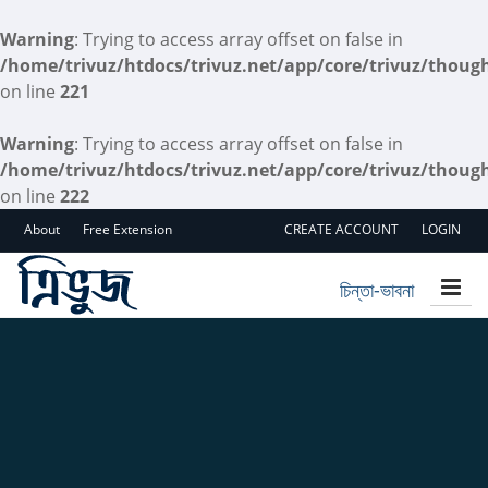
Warning
: Trying to access array offset on false in
/home/trivuz/htdocs/trivuz.net/app/core/trivuz/thoug
on line
221
Warning
: Trying to access array offset on false in
/home/trivuz/htdocs/trivuz.net/app/core/trivuz/thoug
on line
222
About
Free Extension
CREATE ACCOUNT
LOGIN
চিন্তা-ভাবনা