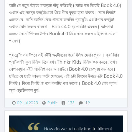
আমি যে নতুন বইয়ের ফরম্যাট দাঁড় করিয়েছি (যেটার নাম দিয়েছি Book 4.0)
ওখানে এই সমস্ত কনটেন্টগুলো ধীরে ধীরে যুক্ত হতে থাকবে। মানে বিষয়টা
এরকম যে- আমি যতদিন বেঁচে থাকবো ততদিন প্যারেন্টিং এর উপরে কনটেন্ট
ওখানে যোগ করতে থাকবো। Book 4.0 ব্যাপারটাই এরকম। আপনারা
এরকম কোন টপিকের উপরে Book 4.0 নিয়ে কাজ করতে চাইলে জানাতে
পারেন।
প্যারেন্টিং এর উপরে এই বইটা অক্টোবরের পরে রিলিজ দেয়ার প্ল্যান। ক্যারিয়ার
প্লাটফর্মটা ফুল রিলিজ দিয়ে যখন Thinkr Kids রিলিজ শুরু করবো, তখন
পেপারব্যাক বইটা পাবলিশ করে অনলাইনে Book 4.0 ডেপ্লয় শুরু হবে।
ছবিতে যে ছয়টা কাভার ফটো দেখছেন, এই ৬টা বিষয়ের উপরে ৬টা Book 4.0
লিখছি। কিংবা লিখছি না বলে বানাচ্ছি বলা ভালো। Book 4.0 মোর দ্যান
অ্যা ট্রেডিশনাল বুক!
09 Jul 2023
Public
133
19