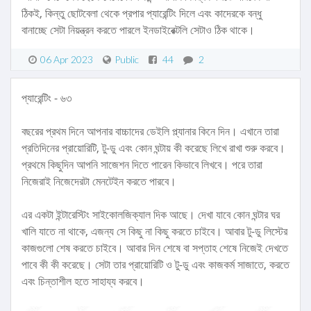
ঠিকই, কিন্তু ছোটবেলা থেকে প্রপার প্যারেন্টিং দিলে এবং কাদেরকে বন্ধু
বানাচ্ছে সেটা নিয়ন্ত্রন করতে পারলে ইনডাইরেক্টলি সেটাও ঠিক থাকে।
06 Apr 2023
Public
44
2
প্যারেন্টিং - ৬৩
বছরের প্রথম দিনে আপনার বাচ্চাদের ডেইলি প্ল্যানার কিনে দিন। এখানে তারা
প্রতিদিনের প্রায়োরিটি, টু-ডু এবং কোন ঘন্টায় কী করেছে লিখে রাখা শুরু করবে।
প্রথমে কিছুদিন আপনি সাজেশন দিতে পারেন কিভাবে লিখবে। পরে তারা
নিজেরাই নিজেদেরটা মেনটেইন করতে পারবে।
এর একটা ইন্টারেস্টিং সাইকোলজিক্যাল দিক আছে। দেখা যাবে কোন ঘন্টার ঘর
খালি যাতে না থাকে, এজন্য সে কিছু না কিছু করতে চাইবে। আবার টু-ডু লিস্টের
কাজগুলো শেষ করতে চাইবে। আবার দিন শেষে বা সপ্তাহ শেষে নিজেই দেখতে
পাবে কী কী করেছে। সেটা তার প্রায়োরিটি ও টু-ডু এবং কাজকর্ম সাজাতে, করতে
এবং চিন্তাশীল হতে সাহায্য করবে।