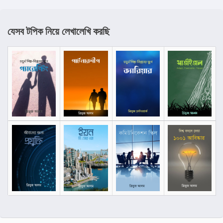
যেসব টপিক নিয়ে লেখালেখি করছি