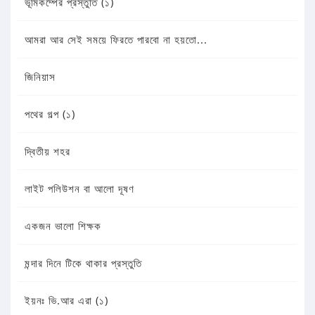
ভূমিকম্পের প্রস্তুতি (১)
আমরা আর সেই সময়ে ফিরতে পারবো না হয়তো...
জিনিয়াস
পথের গল্প (১)
দ্বিতীয় শহর
লাইট পলিউশন বা আলো দূষণ
একজন ভালো শিক্ষক
মন্দার দিনে টিকে থাকার প্রস্তুতি
ইয়নঃ ভি.আর এরা (১)