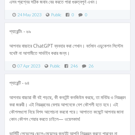
এসব প্রশ্নের সঠিক জবাব বের করতে পারা গুরুত্বপূর্ন এখন।
24 May 2023
Public
0
0
প্যারেন্টিং - ৬৯
আপনার বাচ্চারে ChatGPT ব্যবহার করা শেখান। বর্তমান এডুকেশন সিস্টেম
যথেষ্ট না আগামীতে সার্ভাইব করার জন্য।
07 Apr 2023
Public
246
26
প্যারেন্টি - ৬৪
আপনার বাচ্চারা কী বই পড়ছে, কী কনটেন্ট কনজিউম করছে, তা মনিটর ও নিয়ন্ত্রন
করা জরুরী। এই নিয়ন্ত্রনের বেলায় আপনেকে বেশ কৌশলী হতে হবে। এই
কৌশলগুলো নিয়ে বিশদ আলোচনা করবো পরে। আপাতত কমেন্টে আপনার জানা
কোন কৌশল শেয়ার করতে চাইলে— ওয়েলকাম!
ভার্সিটি লেভেলের ছেলে-মেয়েদের কনটেন্ট আপনি নিয়ন্ত্রন করতে পারবেন না