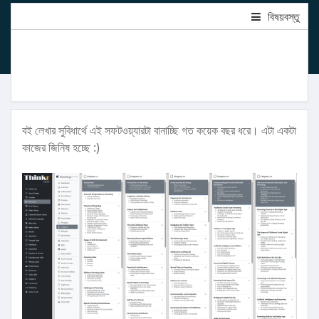
বিষয়বস্তু
বই লেখার সুবিধার্থে এই সফটওয়্যারটা বানাচ্ছি গত কয়েক বছর ধরে। এটা একটা
কাজের জিনিষ হচ্ছে :)