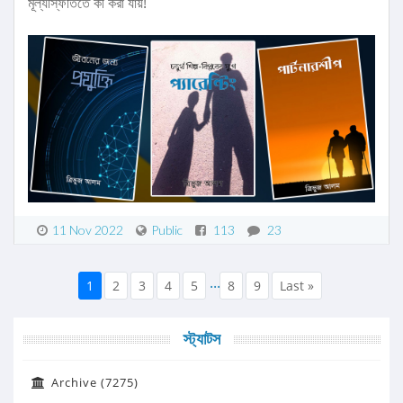
মূল্যস্ফিতিতে কী করা যায়!
11 Nov 2022
Public
113
23
...
1
2
3
4
5
8
9
Last »
স্ট্যাটস
Archive (7275)