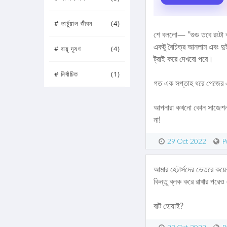
# ভার্চুয়াল জীবন
(4)
শে বললো— "গুড তবে রংটা বা
একটু বৈচিত্র আনলাম এবং দুই
# বায়ূ দূষণ
(4)
ট্রাই করে দেখবো পরে।
# নির্বাচিত
(1)
গত এক সপ্তাহ ধরে পেজের এই
আপনারা কখনো কোন সাজেশন 
না!
29 Oct 2022
P
আমার হেটার্সদের ভেতরে কয়ে
কিন্তু ব্লক করে রাখার পর
বাট হোয়াই?