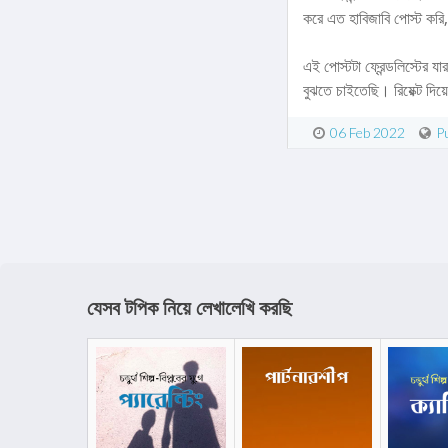
করে এত হাবিজাবি পোস্ট করি
এই পোস্টটা ফ্রেন্ডলিস্টে
বুঝতে চাইতেছি। রিয়েক্ট দি
06 Feb 2022
Pu
যেসব টপিক নিয়ে লেখালেখি করছি