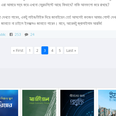
, এরা আমারে সহ্য করে এখনো ফ্রেন্ডলিস্টে আছে কিভাবে? নাকি আনফলো করে রাখছে?
র যারা দেখতে পাবেন, একটু লাইক/টাইক দিয়ে জানাইয়েন তো! আসলেই কতজন আমার পোস্ট দে
য়ে জানাতে না চাইলে ইনবক্সেও জানাতে পারেন। মানে, আরেকটু জ্বালাইলাম আরকি!
blic
253
24
« First
1
2
3
4
5
Last »