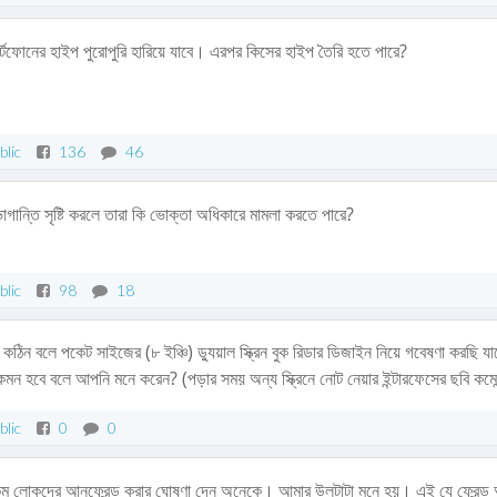
র্টফোনের হাইপ পুরোপুরি হারিয়ে যাবে। এরপর কিসের হাইপ তৈরি হতে পারে?
blic
136
46
োগান্তি সৃষ্টি করলে তারা কি ভোক্তা অধিকারে মামলা করতে পারে?
blic
98
18
রা কঠিন বলে পকেট সাইজের (৮ ইঞ্চি) ড্যুয়াল স্ক্রিন বুক রিডার ডিজাইন নিয়ে গবেষণা করছি য
মন হবে বলে আপনি মনে করেন? (পড়ার সময় অন্য স্ক্রিনে নোট নেয়ার ইন্টারফেসের ছবি কমেন্
blic
0
0
ম লোকদের আনফ্রেন্ড করার ঘোষণা দেন অনেকে। আমার উলটাটা মনে হয়। এই যে ফ্রেন্ড