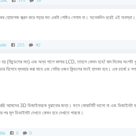
ublic
195
16
ুকের হোমপেজ স্ক্রল করে পড়ার মত একটা পোষ্টও পেলাম না। অনেকদিন ধরেই এই অবস্থা।
blic
255
40
 হয় (কিন্ডেলের মত) এবং অন্য পাশে কালার LCD, তাহলে কেমন হবে? বাম দিকের অংশটা খ
ডার হিসেবে ব্যবহার করা যাবে এবং সেটার ওজন কিন্ডলের মতই হালকা হবে। এক চার্জে ৪ সপ
করেছি আমাদের 3D ডিজাইনারকে বুঝানোর জন্য। ফলে কোয়ালিটি ভালো না এবং ডিজাইনটা 
র পর মূল ডিভাইসটা দেখতে কেমন হবে দেখাতে পারবো।
blic
0
0