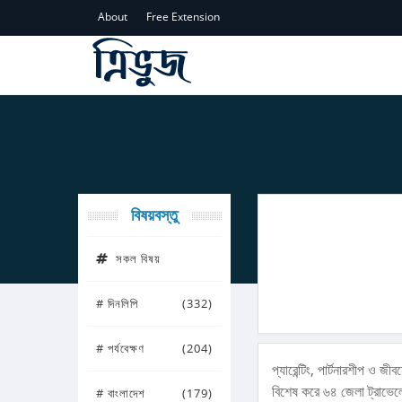
About
Free Extension
বিষয়বস্তু
সকল বিষয়
# দিনলিপি
(332)
# পর্যবেক্ষণ
(204)
প্যারেন্টিং, পার্টনারশীপ ও 
বিশেষ করে ৬৪ জেলা ট্রাভেল
# বাংলাদেশ
(179)