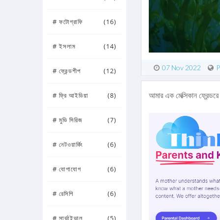
# ফটোগ্রাফি
(16)
# ইসলাম
(14)
07 Nov 2022
P
# ফ্রেন্ডশীপ
(12)
আমার এক মেক্সিকান ফ্রেন্ড
# ফ্রি আইডিয়া
(8)
# মুভি সিরিজ
(7)
# নেটওয়ার্কিং
(6)
# যোগাযোগ
(6)
# রেসিপি
(6)
# সার্ভাইভাল
(5)