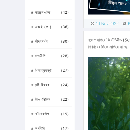
# সায়েন্স-টেক
(42)
11 Nov 2022
P
# এআই (AI)
(36)
বঙ্গোপসাগরে কি সীউইড (S
# জীবনদর্শন
(30)
বিপর্যয়ের দিকে এগিয়ে যাচ্
# রাজনীতি
(28)
# শিক্ষাব্যবস্থা
(27)
# কৃষি বিষয়ক
(24)
# জিওপলিটিক্স
(22)
# পার্টনারশীপ
(19)
# অর্থনীতি
(17)