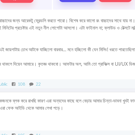
চ্চাদের জন্য আরেকটু ফ্রেন্ডলি করতে পারো। বিশেষ করে কালো রং বাচ্চাদের সাথে যায় না
 মিনিটের প্রচেষ্টায় এই নতুন নীল লোগোটা আসলো। এটা ফাইনাল না; ক্লাউড ও টেক্সটে মাল্
 জায়গাটায় চোখ আটকে যাচ্ছিলো বারবার... মনে হচ্ছিলো কী যেন মিসিং! ধরতে পারতেছিল
থাকলে দিয়েন আমারে। কৃতজ্ঞ থাকবো। আফটার অল, আমি তো গ্রাফিক্স বা UI/UX ডিজ
ublic
108
22
কজনকে ব্লক করে রাখছি কারণ এরা অন্যদের কাছে বলে বেড়ায় আমার চিন্তা-ভাবনা খুবই ফা
েও এরা ফেক আইডি থেকে আমার লেখা পড়ে।