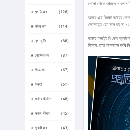
পোস্ট থেকে জানতে পারলাম 
# স্যাটায়ার
(128)
আমার এই তিনটা বইয়ের কোনটাই
সেক্ষেত্রে তো মনে হয় না ১
# পরিকল্পনা
(114)
বইটার কনটেন্ট থিংকার ক্লা
# প্যারেন্টিং
(88)
কিনবে, তারা অনলাইন কপি ফ্
# প্রেডিকশন
(87)
# জিজ্ঞাসা
(67)
# চিন্তা
(61)
# লাইফস্টাইল
(48)
# সহজ জীবন
(45)
# ক্যারিয়ার
(43)