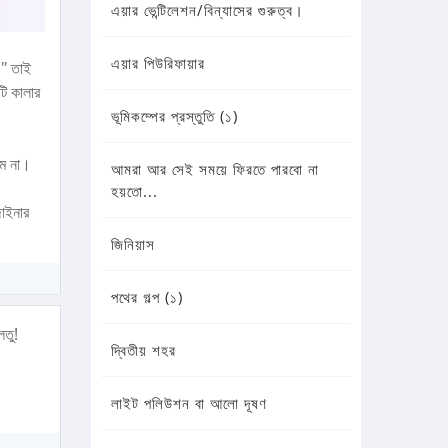
এয়ার ভেন্টিলেশন/বিন্যাসের গুরুত্ব।
এয়ার পিউরিফায়ার
।" তাই
টি কালার
ভূমিকম্পের প্রস্তুতি (১)
াম না।
আমরা আর সেই সময়ে ফিরতে পারবো না
হয়তো...
াইনার
জিনিয়াস
পথের গল্প (১)
লতু!
দ্বিতীয় শহর
লাইট পলিউশন বা আলো দূষণ