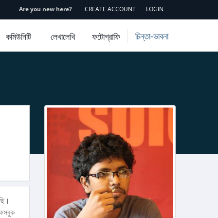
Are you new here?
CREATE ACCOUNT
LOGIN
চিন্তা-ভাবনা
কমিউনিটি
লেখালেখি
ফটোগ্রাফি
খছি।
ফেসবুক