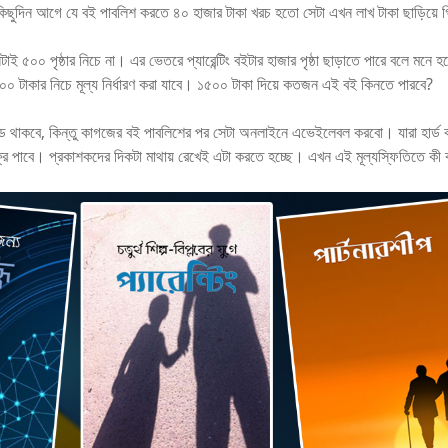
কিছুদিন আগে যে বই পাবলিশ করতে ৪০ হাজার টাকা খরচ হতো সেটা এখন লাখ টাকা ছাড়িয়ে 
 ৫০০ পৃষ্ঠার নিচে না। এর ভেতরে প্যারেন্টিং বইটার হাজার পৃষ্ঠা ছাড়াতে পারে বলে মনে হ
৫০০ টাকার নিচে মূল্য নির্ধারণ করা যাবে। ১৫০০ টাকা দিয়ে কতজন এই বই কিনতে পারবে?
উডে থাকবে, কিন্তু কাগজের বই পাবলিশের পর সেটা অনলাইনে এভেইলেবল করবো। যারা হার্ড 
রি পাবে। প্রকাশকদের দিকটা মাথায় রেখেই এটা করতে হচ্ছে। এখন এই মূল্যস্ফিতিতে কী 