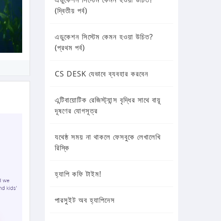
(দ্বিতীয় পর্ব)
এডুকেশন সিস্টেম কেমন হওয়া উচিত?
(প্রথম পর্ব)
CS DESK যেভাবে ব্যবহার করবেন
এন্টিবায়োটিক রেজিস্ট্যান্স বৃদ্ধির সাথে বায়ূ
দূষণের যোগসূত্র
যথেষ্ঠ সময় না থাকলে ফেসবুকে লেখালেখি
রিস্কি
হ্যাপি কফি টাইম!
পারসুইট অব হ্যাপিনেস