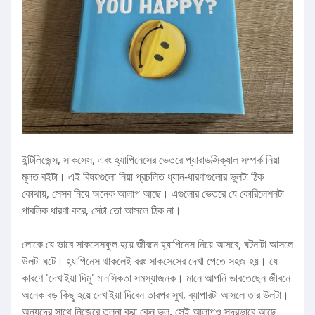
ইন্টিলিজেন্স, সাকসেস, এবং হ্যাপিনেসের ভেতরে প্যারাডক্সিক্যাল সম্পর্ক নিয়া
মূলত বইটা। এই বিষয়গুলো নিয়া প্রচলিত ধ্যান-ধারণাগুলোর ভুলটা ঠিক
কোথায়, সেসব নিয়ে অনেক আলাপ আছে। এগুলোর ভেতরে যে কোরিলেশনটা
পাবলিক ধারণা করে, সেটা তো আসলে ঠিক না।
লোকে যে ভাবে সাকসেসফুল হয়ে জীবনে হ্যাপিনেস নিয়ে আসবে, ঘটনাটা আসলে
উলটা ঘটে। হ্যাপিনেস থাকলেই বরং সাকসেসের দেখা পেতে সহজ হয়। যে
কারণে 'দেখাইয়া দিমু' মানসিকতা সমস্যাজনক। মানে আপনি ভাবতেছেন জীবনে
অনেক বড় কিছু হয়ে দেখাইয়া দিবেন তারপর সুখ, ব্যাপারটা আসলে তার উলটা।
অন্যদের সাথে নিজেরে তুলনা করা কেন ভুল, সেই আলাপও সুন্দরভাবে আছে