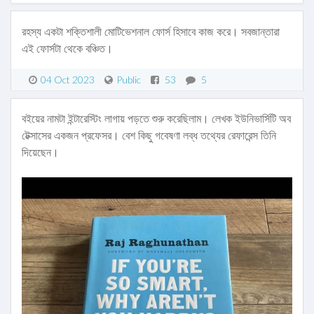
রহস্য একটা শক্তিশালী মোটিভেশনাল ফোর্স হিসাবে কাজ করে। সবজান্তারা
এই ফোর্সটা থেকে বঞ্চিত।
04 Oct 2023
Public
53
5
বইয়ের নামটা ইন্টারেস্টিং লাগায় পড়তে শুরু করেছিলাম। লেখক ইউনিভার্সিটি অব
টেক্সাসের একজন প্রফেসর। বেশ কিছু গবেষণা লব্ধ তথ্যের রেফারেন্স তিনি
দিয়েছেন।