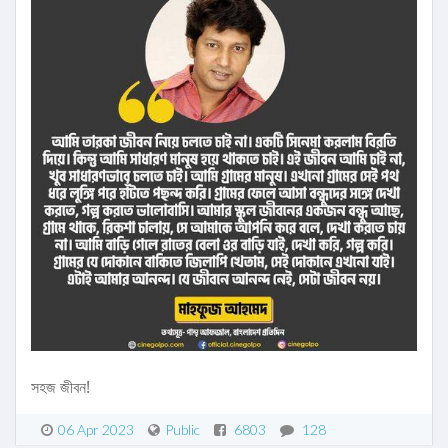
সহজ জীবন!
06 Apr 2023
Public
6803
128