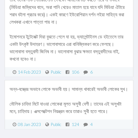
(মিডিয়া জম্বিদের বাদে, অরা পানি খেয়েও মাতাল হয়ে যাবে যদি মিডিয়া ঐটারে
শরাব বইলা প্রচার করে)। একই কারণে ইউরোপিয়ান দর্শন লইয়া সাহিত্য করা
লেখকরা এখানে পাত্তা পায় না।
ইমোশনরে ইন্টেলেক্ট দিয়া বুঝতে গেলে যা হয়, ভ্যালেন্টাইনস ডে হইতেসে তার
একটা উৎকৃষ্ট উদাহরণ। ভালোবাসারে এরা বানিজ্যিকরণ করে ফেলছে।
ভালোবাসা বস্তুবাদী জিনিষ না। ভালোবাসা বুঝার ক্ষমতা বস্তুবাদীদের নাই,
কখনো হবেও না।
14 Feb 2023
Public
106
6
অন্ন-বস্ত্রের অভাবে লোকে অভাবী হয়। সামান্য খাবারেই অভাবী লোকের সুখ।
মৌলিক চাহিদা মিটে যাওয়া লোকেরা মূলত অসুখী বেশী। তাদের এই অসুখটা
মনে, চাহিদায়। এক্সপেক্টেশন নিয়ন্ত্রন করে তারাও সুখী হতে পারে।
08 Jan 2023
Public
124
4