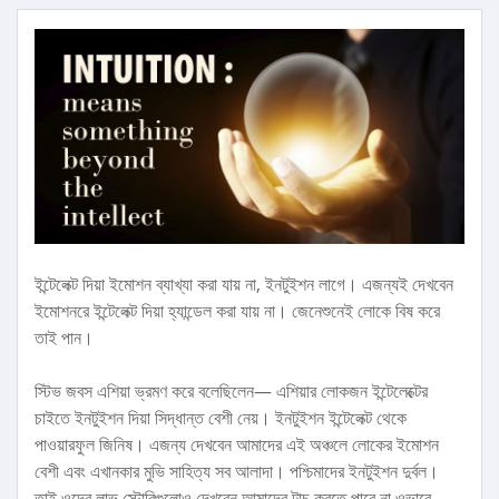
ইন্টেলেক্ট দিয়া ইমোশন ব্যাখ্যা করা যায় না, ইনটুইশন লাগে। এজন্যই দেখবেন
ইমোশনরে ইন্টেলেক্ট দিয়া হ্যান্ডেল করা যায় না। জেনেশুনেই লোকে বিষ করে
তাই পান।
স্টিভ জবস এশিয়া ভ্রমণ করে বলেছিলেন— এশিয়ার লোকজন ইন্টেলেক্টের
চাইতে ইনটুইশন দিয়া সিদ্ধান্ত বেশী নেয়। ইনটুইশন ইন্টেলেক্ট থেকে
পাওয়ারফুল জিনিষ। এজন্য দেখবেন আমাদের এই অঞ্চলে লোকের ইমোশন
বেশী এবং এখানকার মুভি সাহিত্য সব আলাদা। পশ্চিমাদের ইনটুইশন দুর্বল।
তাই ওদের লাভ স্টোরিগুলোও দেখবেন আমাদের টাচ করতে পারে না ওভাবে