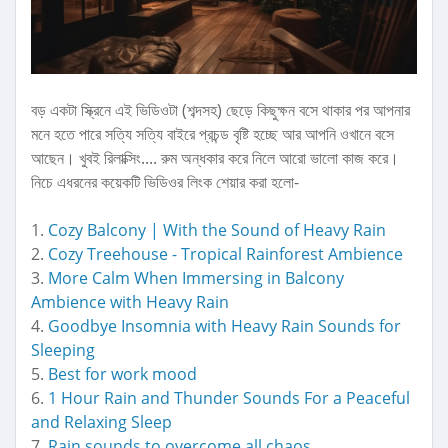
বড় একটা স্ক্রিনে এই ভিডিওটা (শব্দসহ) ছেড়ে কিছুক্ষন বসে থাকার পর আপনার
মনে হতে পারে সত্যি সত্যি বাইরে প্রচন্ড বৃষ্টি হচ্ছে আর আপনি ওখানে বসে
আছেন। খুবই রিলাক্সিং.... রুম অন্ধকার করে নিলে আরো ভালো কাজ করে।
নিচে এধরনের কয়েকটি ভিডিওর লিংক শেয়ার করা হলো-
1.
Cozy Balcony | With the Sound of Heavy Rain
2.
Cozy Treehouse - Tropical Rainforest Ambience
3.
More Calm When Immersing in Balcony
Ambience with Heavy Rain
4.
Goodbye Insomnia with Heavy Rain Sounds for
Sleeping
5.
Best for work mood
6.
1 Hour Rain and Thunder Sounds For a Peaceful
and Relaxing Sleep
7.
Rain sounds to overcome all chaos