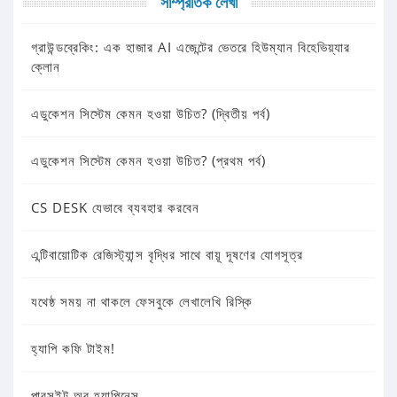
সাম্প্রতিক লেখা
গ্রাউন্ডব্রেকিং: এক হাজার AI এজেন্টের ভেতরে হিউম্যান বিহেভিয়্যার
ক্লোন
এডুকেশন সিস্টেম কেমন হওয়া উচিত? (দ্বিতীয় পর্ব)
এডুকেশন সিস্টেম কেমন হওয়া উচিত? (প্রথম পর্ব)
CS DESK যেভাবে ব্যবহার করবেন
এন্টিবায়োটিক রেজিস্ট্যান্স বৃদ্ধির সাথে বায়ূ দূষণের যোগসূত্র
যথেষ্ঠ সময় না থাকলে ফেসবুকে লেখালেখি রিস্কি
হ্যাপি কফি টাইম!
পারসুইট অব হ্যাপিনেস