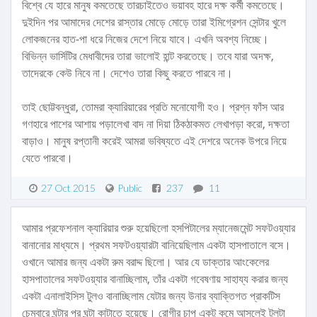
বিশ্বে যে হারে মানুষ কমতেছে তারচাইতেও ভয়াবহ হারে দক্ষ কর্মী কমতেছে।
দুইদিন পর আমাদের দেশের রাস্তার মোড়ে মোড়ে তারা ইমিগ্রেশন সেন্টার খুলে
লোকজনের হাত-পা ধরে নিজের দেশে নিয়ে যাবে। এখনি অবশ্য নিচ্ছে।
বিভিন্ন ভার্সিটির মেধাবীদের তারা ভালোই হান্ট করতেছে। তবে যারা অদক্ষ,
তাদেরকে কেউ নিবে না। দেশেও তারা কিছু করতে পারবে না।
তাই ছোট্টবন্ধুরা, তোমরা ক্যারিয়ারের প্রতি মনোযোগী হও। প্রশ্ন ফাঁস আর
গণহারে পাশের আশায় পড়ালেখা বাদ না দিয়া ঠিকঠাকমত লেখাপড়া করো, দক্ষতা
বাড়াও। মানুষ রপ্তানী করেই আমরা ভবিষ্যতে এই দেশরে অনেক উপরে নিয়ে
যেতে পারবো।
27 Oct 2015
Public
237
11
আমার প্রফেশনাল ক্যারিয়ার শুরু হয়েছিলো হসপিটালের ম্যানেজমেন্ট সফটওয়্যার
বানানোর মাধ্যমে। প্রথম সফটওয়্যারটা বানিয়েছিলাম একটা হাসপাতালে বসে।
ওখানে আমার জন্য একটা রুম বরাদ্দ ছিলো। আর যে ডাক্তার আংকেলের
হাসপাতালের সফটওয়্যার বানাচ্ছিলাম, তাঁর একটা গবেষণায় সাহায্য করার জন্য
একটা এনালাইসিস টুলও বানাচ্ছিলাম যেটার জন্য উনার ব্যাক্তিগত প্রাকটিস
চেম্বারে ঘন্টার পর ঘন্টা কাটাতে হয়েছে। রোগীর চাপ একটু কমে আসলেই টুলটা