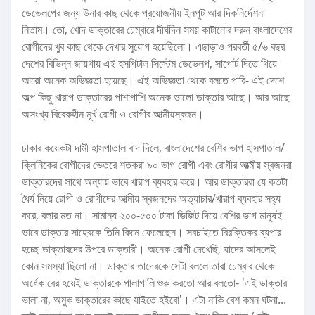
ডেভেলপের জন্য উনার কাছ থেকে প্রয়োজনীয় ইনপুট আর দিকনির্দেশনা
নিতাম। তো, খোদ ডাক্তারের চেম্বারে দীর্ঘদিন সময় কাটানোর দরুন বাংলাদেশের
রোগীদের খুব কাছ থেকে দেখার সুযোগ হয়েছিলো। এছাড়াও পরবর্তী ৫/৬ বছর
দেশের বিভিন্ন জায়গায় এই হসপিটাল সিস্টেম ডেভেলপ, সাপোর্ট দিতে গিয়ে
আরো অনেক অভিজ্ঞতা হয়েছে। এই অভিজ্ঞতা থেকে বলতে পারি- এই দেশে
অল্প কিছু খারাপ ডাক্তারের পাশাপাশি অনেক ভালো ডাক্তার আছে। আর আছে
অসংখ্য বিবেকহীন মূর্খ রোগী ও রোগীর আত্মীয়স্বজন।
ঢাকার কয়েকটা দামী হাসপাতাল বাদ দিলে, বাংলাদেশের বেশির ভাগ হাসপাতাল/
ক্লিনিকের রোগীদের ভেতরে শতকরা ৯০ ভাগ রোগী এবং রোগীর আত্মীয় স্বজনরা
ডাক্তারদের সাথে অন্যায় ভাবে খারাপ ব্যবহার করে। আর ডাক্তাররা যে কতটা
ধৈর্য নিয়ে রোগী ও রোগীদের আত্মীয় স্বজনদের অত্যাচার/খারাপ ব্যবহার সহ্য
করে, বলার মত না। সামান্য ২০০-৫০০ টাকা ভিজিট দিয়ে বেশির ভাগ মানুষই
ভাবে ডাক্তার সাহেবকে তিনি কিনে ফেলেছেন। সবচাইতে বিরক্তিকর ব্যপার
হচ্ছে ডাক্তারদের উপরে ডাক্তারী। অনেক রোগী দেখেছি, যাদের আসলেই
কোন সমস্যা ছিলো না। ডাক্তার তাদেরকে সেটা বললে তারা চেম্বার থেকে
অর্ধেক বের হয়েই ডাক্তারকে গালাগালি শুরু করতো আর বলতো- 'এই ডাক্তার
ভালা না, অমুক ডাক্তারের কাছে যাইতে হইবো'। এটা নাকি বেশ কমন ঘটনা...