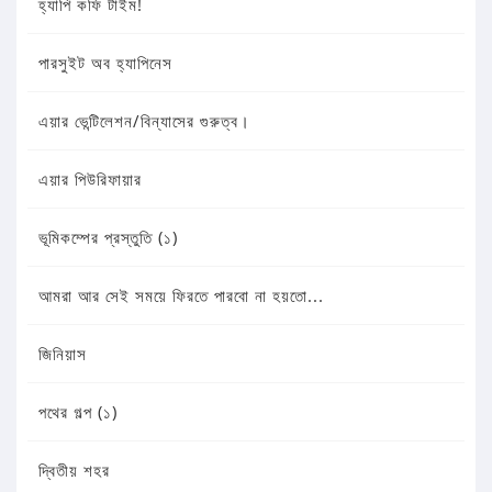
হ্যাপি কফি টাইম!
পারসুইট অব হ্যাপিনেস
এয়ার ভেন্টিলেশন/বিন্যাসের গুরুত্ব।
এয়ার পিউরিফায়ার
ভূমিকম্পের প্রস্তুতি (১)
আমরা আর সেই সময়ে ফিরতে পারবো না হয়তো...
জিনিয়াস
পথের গল্প (১)
দ্বিতীয় শহর