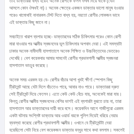
তাই ডাক্তাররা বাধ্য হয়েই অনেক রোগীকে ফলস ঔষধ দিয়ে থাকে (যেটা
আসলে কোন ঔষধই না)। অনেক ক্ষেত্রে একজন ডাক্তার ভালো মানুষ হওয়ার
পরেও খামোখাই নানারকম টেস্ট দিতে বাধ্য হয়, নয়তো রোগীর লোকজন ভাবে
এই ডাক্তার কিছু জানে না।
সবচাইতে খারাপ ব্যপার হচ্ছে- ডাক্তারদের সঠিক চিকিৎসার পরেও কোন রোগী
মারা যাওয়ার পর আত্মীয় স্বজনদের ভুল চিকিৎসার অপবাদ দেয়া। এই সমস্যাটা
ঢাকার অনেক নামীদামী হাসপাতালে অনেক শিক্ষিত ও উচ্চবিত্তদের ভেতরেও
দেখেছি। বেশ কয়েকবার আমার সামনেই রোগীর প্রভাবশালী আত্মীয় স্বজনরা
হাসপাতাল ভাংচুর করেছে।
অনেক সময় এরকম হয় যে- রোগীর বাঁচার আশা খুবই ক্ষীণ! স্পেশাল কিছু
ট্রিটমেন্ট আছে যেটা দিলে বাঁচতেও পারে, আবার নাও পারে। ডাক্তাররা দ্রুত
সেই ট্রিটমেন্ট দিয়ে ফেলেন। এতে কেউ কেউ বেঁচে যায়, অনেকেই মারা যায়।
কিন্তু রোগীর আত্মীয় স্বজনদের বেশির ভাগই এই ব্যপারটা বুঝতে চায় না, তারা
হাসপাতাল আর ডাক্তারদের দায়ী করে বসে। কয়েকদিন আগে গাজীপুরো এরকম
একটা ঘটনায় সংশ্লিষ্ট ডাক্তার আর ওয়ার্ড বয়কে পুলিশ দিয়েই ধরিয়ে নেয়ার
ব্যবস্থা করেছে রোগীর প্রভাবশালী আত্মীয়। ওখানে যে ট্রিটমেন্টটা দেয়া
হয়েছিলো সেটা নিয়ে বেশ কয়েকজন ডাক্তার বন্ধুর সাথে কথা বললাম। সকলেই