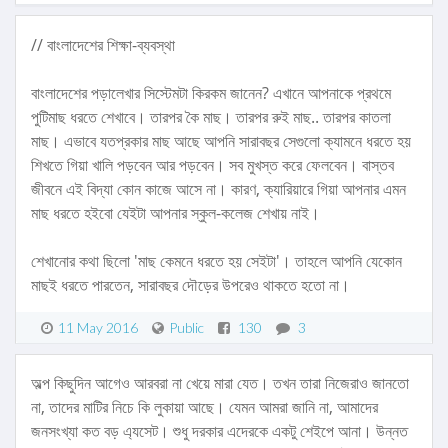
// বাংলাদেশের শিক্ষা-ব্যবস্থা
বাংলাদেশের পড়ালেখার সিস্টেমটা কিরকম জানেন? এখানে আপনাকে প্রথমে
পুটিমাছ ধরতে শেখাবে। তারপর কৈ মাছ। তারপর রুই মাছ.. তারপর কাতলা
মাছ। এভাবে যতপ্রকার মাছ আছে আপনি সারাবছর সেগুলো ক্যামনে ধরতে হয়
শিখতে গিয়া খালি পড়বেন আর পড়বেন। সব মুখস্ত করে ফেলবেন। বাস্তব
জীবনে এই বিদ্যা কোন কাজে আসে না। কারণ, ক্যারিয়ারে গিয়া আপনার এমন
মাছ ধরতে হইবো যেইটা আপনার স্কুল-কলেজ শেখায় নাই।
শেখানোর কথা ছিলো 'মাছ কেমনে ধরতে হয় সেইটা'। তাহলে আপনি যেকোন
মাছই ধরতে পারতেন, সারাবছর দৌড়ের উপরেও থাকতে হতো না।
11 May 2016
Public
130
3
অল্প কিছুদিন আগেও আরবরা না খেয়ে মারা যেত। তখন তারা নিজেরাও জানতো
না, তাদের মাটির নিচে কি লুকায়া আছে। যেমন আমরা জানি না, আমাদের
জনসংখ্যা কত বড় এ্যসেট। শুধু দরকার এদেরকে একটু শেইপে আনা। উন্নত