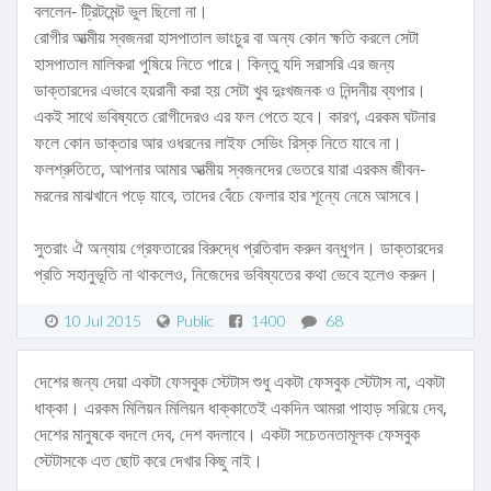
বললেন- ট্রিটমেন্ট ভুল ছিলো না।
রোগীর আত্মীয় স্বজনরা হাসপাতাল ভাংচুর বা অন্য কোন ক্ষতি করলে সেটা
হাসপাতাল মালিকরা পুষিয়ে নিতে পারে। কিন্তু যদি সরাসরি এর জন্য
ডাক্তারদের এভাবে হয়রানী করা হয় সেটা খুব দুঃখজনক ও নিন্দনীয় ব্যপার।
একই সাথে ভবিষ্যতে রোগীদেরও এর ফল পেতে হবে। কারণ, এরকম ঘটনার
ফলে কোন ডাক্তার আর ওধরনের লাইফ সেভিং রিস্ক নিতে যাবে না।
ফলশ্রুতিতে, আপনার আমার আত্মীয় স্বজনদের ভেতরে যারা এরকম জীবন-
মরনের মাঝখানে পড়ে যাবে, তাদের বেঁচে ফেলার হার শূন্যে নেমে আসবে।
সুতরাং ঐ অন্যায় গ্রেফতারের বিরুদ্ধে প্রতিবাদ করুন বন্ধুগন। ডাক্তারদের
প্রতি সহানুভূতি না থাকলেও, নিজেদের ভবিষ্যতের কথা ভেবে হলেও করুন।
10 Jul 2015
Public
1400
68
দেশের জন্য দেয়া একটা ফেসবুক স্টেটাস শুধু একটা ফেসবুক স্টেটাস না, একটা
ধাক্কা। এরকম মিলিয়ন মিলিয়ন ধাক্কাতেই একদিন আমরা পাহাড় সরিয়ে দেব,
দেশের মানুষকে বদলে দেব, দেশ বদলাবে। একটা সচেতনতামূলক ফেসবুক
স্টেটাসকে এত ছোট করে দেখার কিছু নাই।