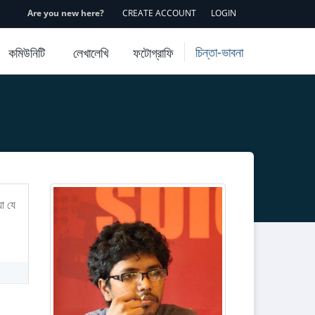
Are you new here?
CREATE ACCOUNT
LOGIN
চিন্তা-ভাবনা
কমিউনিটি
লেখালেখি
ফটোগ্রাফি
া যে