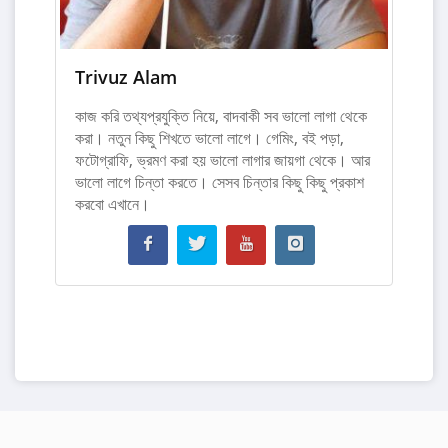
Trivuz Alam
কাজ করি তথ্যপ্রযুক্তি নিয়ে, বাদবাকী সব ভালো লাগা থেকে
করা। নতুন কিছু শিখতে ভালো লাগে। গেমিং, বই পড়া,
ফটোগ্রাফি, ভ্রমণ করা হয় ভালো লাগার জায়গা থেকে। আর
ভালো লাগে চিন্তা করতে। সেসব চিন্তার কিছু কিছু প্রকাশ
করবো এখানে।