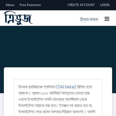
About
Free Extension
CREATE ACCOUNT
LOGIN
চিন্তা-ভাবনা
থিংকার ক্যারিয়ারের প্লাটফর্ম
CSAI beta2
রিলিজ হলো
আজকে। প্রথম ১০০০ আর্লিবার্ড সদস্যদের ভেতরে যারা
এখনো ইনভাইটেশন পাননি তাদেরকে আগামীকাল থেকে
ইনভাইটেশন পাঠানো শুরু হবে। ইনবক্সে নক করতে হবে না,
ইনভাইটেশন পেয়ে যাবেন আপনার সিরিয়াল আসলেই। আপনি