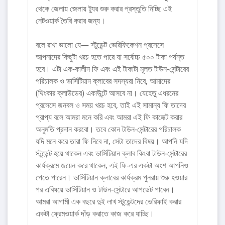
থেকে জেলায় জেলায় ট্যুর শুরু করার প্রস্তুতি নিচ্ছি এই
নেটওয়ার্ক তৈরি করার জন্য।
বলে রাখা ভালো যে— স্টুডেন্ট ভেরিফিকেশন প্রসেসে
আপনাদের কিছুটা খরচ হতে পারে যা সর্বোচ্চ ৫০০ টাকা পর্যন্ত
হবে। এটা এক-কালীন ফি এবং এই টাকাটা মূলত টাউন-সেন্টারের
পরিচালক ও ভার্সিটিয়ান ক্লাবের সদস্যরা নিবে, আমাদের
(থিংকার ক্লাউডের) একাউন্টে আসবে না। যেহেতু এধরনের
প্রসেসে জনবল ও সময় খরচ হবে, তাই এই সামান্য ফি তাদের
প্রাপ্য বলে আমরা মনে করি এবং আমরা এই ফি কালেক্ট করার
অনুমতি প্রদান করবো। তবে কোন টাউন-সেন্টারের পরিচালক
যদি মনে করে তারা ফি নিবে না, সেটা তাদের বিষয়। আপনি যদি
স্টুডেন্ট হয়ে থাকেন এবং ভার্সিটিয়ান ক্লাব কিংবা টাউন-সেন্টারের
কার্যক্রমে জয়েন করে থাকেন, এই ফি-এর একটা অংশ আপনিও
পেতে পারেন। ভার্সিটিয়ান ক্লাবের কার্যক্রম পুনরায় শুরু হওয়ার
পর এবিষয়ে ভার্সিটিয়ান ও টাউন-সেন্টারে আপডেট পাবেন।
আমরা আগামী এক বছরে দুই লাখ স্টুডেন্টদের ভেরিফাই করার
একটা ফ্রেমওয়ার্ক দাঁড় করাতে কাজ করে যাচ্ছি।