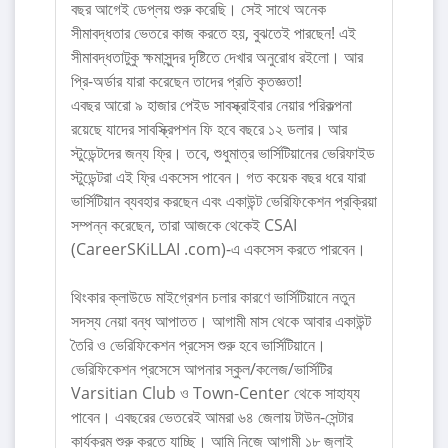
বছর আগেই ডেপ্লয় শুরু করেছি। সেই সাথে অনেক
সীমাবদ্ধতার ভেতরে কাজ করতে হয়, বুঝতেই পারছেন! এই
সীমাবদ্ধতাটুকু ক্ষমাসুন্দর দৃষ্টিতে দেখার অনুরোধ রইলো। আর
প্রি-অর্ডার যারা করেছেন তাদের প্রতি কৃতজ্ঞতা!
এবছর আরো ৯ হাজার পেইড সাবস্ক্রাইবার নেয়ার পরিকল্পনা
রয়েছে যাদের সাবস্ক্রিপশন ফি হবে বছরে ১২ ডলার। আর
স্টুডেন্টদের জন্য ফ্রি। তবে, শুধুমাত্র ভার্সিটিয়ানের ভেরিফাইড
স্টুডেন্টরা এই ফ্রি একসেস পাবেন। গত কয়েক বছর ধরে যারা
ভার্সিটিয়ান ব্যবহার করছেন এবং একাউন্ট ভেরিফিকেশন প্রক্রিয়া
সম্পন্ন করেছেন, তারা আজকে থেকেই CSAI
(CareerSKiLLAI .com)-এ একসেস করতে পারবেন।
থিংকার ক্লাউডে মাইগ্রেশন চলার কারণে ভার্সিটিয়ানে নতুন
সদস্য নেয়া বন্ধ আপাতত। আগামী মাস থেকে আবার একাউন্ট
তৈরি ও ভেরিফিকেশন প্রসেস শুরু হবে ভার্সিটিয়ানে।
ভেরিফিকেশন প্রসেসে আপনার স্কুল/কলেজ/ভার্সিটির
Varsitian Club ও Town-Center থেকে সাহায্য
পাবেন। এবছরের ভেতরেই আমরা ৬৪ জেলায় টাউন-সেন্টার
কার্যক্রম শুরু করতে যাচ্ছি। আমি নিজে আগামী ১৮ জুলাই