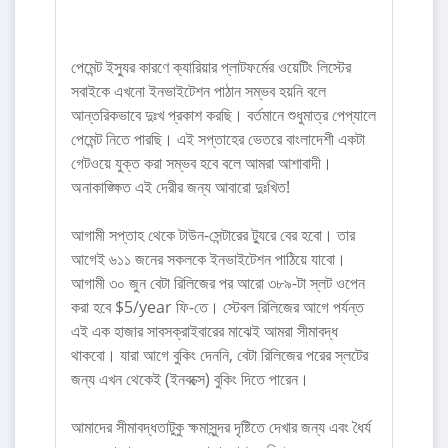
পেমেন্ট ইস্যুর কারণে ক্যারিয়ার প্লাটফর্মের ওয়েটিং লিস্টের
সবাইকে এখনো ইনভাইটেশন পাঠান সম্ভব হয়নি বলে
আন্তরিকভাবে দুঃখ প্রকাশ করছি। বর্তমানে শুধুমাত্র পেপ্যালে
পেমেন্ট নিতে পারছি। এই সপ্তাহের ভেতরে বাংলাদেশী একটা
গেটওয়ে যুক্ত করা সম্ভব হবে বলে আমরা আশাবাদী।
অনাকাঙ্ক্ষিত এই দেরীর জন্য আবারো দুঃখিত!
আগামী সপ্তাহ থেকে টাউন-সেন্টারের ট্যুরে বের হবো। তার
আগেই ৬১১ জনের সকলকে ইনভাইটেশন পাঠিয়ে যাবো।
আগামী ৩০ জুন বেটা রিলিজের পর আরো ৩৮৯-টা স্লট ওপেন
করা হবে $5/year ফি-তে। স্টেবল রিলিজের আগে পর্যন্ত
এই এক হাজার সাবসক্রাইবারের মাঝেই আমরা সীমাবদ্ধ
থাকবো। যারা আগে বুকিং দেননি, বেটা রিলিজের পরের স্লটের
জন্য এখন থেকেই (ইনবক্সে) বুকিং দিতে পারেন।
আমাদের সীমাবদ্ধতাটুকু ক্ষমাসুন্দর দৃষ্টিতে দেখার জন্য এবং ধৈর্য