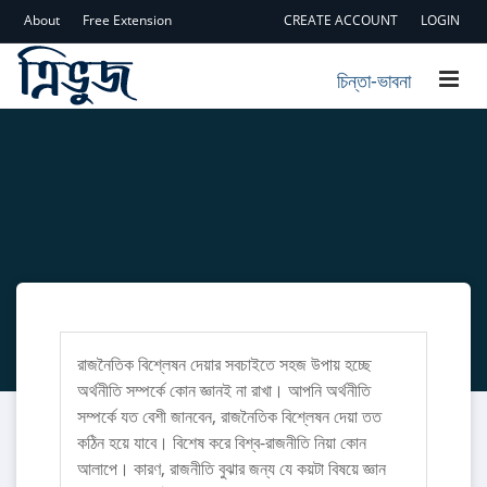
About
Free Extension
CREATE ACCOUNT
LOGIN
চিন্তা-ভাবনা
রাজনৈতিক বিশ্লেষন দেয়ার সবচাইতে সহজ উপায় হচ্ছে
অর্থনীতি সম্পর্কে কোন জ্ঞানই না রাখা। আপনি অর্থনীতি
সম্পর্কে যত বেশী জানবেন, রাজনৈতিক বিশ্লেষন দেয়া তত
কঠিন হয়ে যাবে। বিশেষ করে বিশ্ব-রাজনীতি নিয়া কোন
আলাপে। কারণ, রাজনীতি বুঝার জন্য যে কয়টা বিষয়ে জ্ঞান