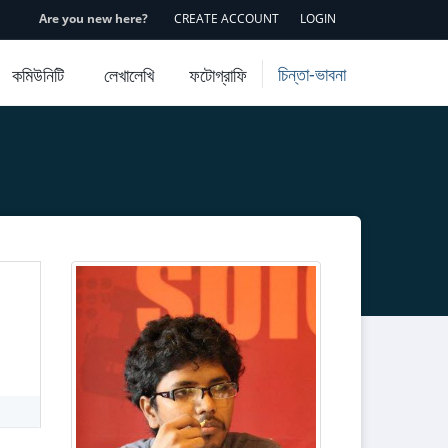
Are you new here?
CREATE ACCOUNT
LOGIN
চিন্তা-ভাবনা
কমিউনিটি
লেখালেখি
ফটোগ্রাফি