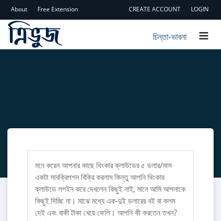
About
Free Extension
CREATE ACCOUNT
LOGIN
চিন্তা-ভাবনা
মনে করেন আপনার কাছে থিংকার ক্লাউডের ৫ ডলার/মাস
একটা সাবক্রিপশন বিক্রি করলাম কিন্তু আপনি থিংকার
ক্লাউডে লগইন করে দেখলেন কিছুই নাই, মানে আমি আপনাকে
কিছুই দিচ্ছি না। মাঝে মধ্যে এক-দুই ডলারের বই বা কলম
দেই এবং বাকী টাকা খেয়ে ফেলি। আপনি কী করতেন তখন?