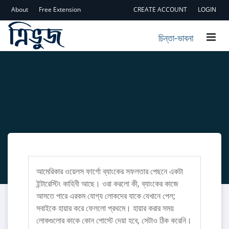
About
Free Extension
CREATE ACCOUNT
LOGIN
চিন্তা-ভাবনা
আমেরিকার ওয়েলস ফার্গো ব্যাংকের সফলতার পেছনে একটা
ইন্টারেস্টিং কাহিনী আছে। ওরা করলো কী, ব্যাংকের কাজে
আসতে পারে এরকম যোগ্য লোকদের যাকে যেখানে পেল;
সবাইকে হায়ার করে ফেললো প্রথমে। হায়ার করার সময়
লোকগুলোর কাকে কোন পোস্টে দেয়া হবে, সেটাও ঠিক করেনি।