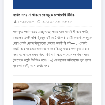
যথেষ্ঠ সময় না থাকলে ফেসবুকে লেখালেখি রিস্কি
Trivuz Alam
2023-07-20 05:04:08
ফেসবুকে পোস্ট করার একটু পরেই যেসব লেখা অনলী মী করে ফেলি,
সেগুলোর একটা কপি ত্রিভুজ ডট নেটে থাকে। দু'টো কারণে ফেসবুকে
কোন পোস্ট দেয়ার কিছুক্ষণের ভেতরে অনলী মী করি— ১) পোস্টে
কমেন্ট করে লোকজন জবাব আশা করে কিন্তু আমার ফেসবুকে থাকার
সময় হয় না বলে জবাব দিতে পারি না। এতে অনেকে মন খারাপ করে
(অনেকে কমেন্ট ডিলিটও করে)। ২) ফেসবুকের অডিয়েন্সের ভুল বুঝার
প্রবনতা বেশী, ফলে যথেষ্ঠ সময়