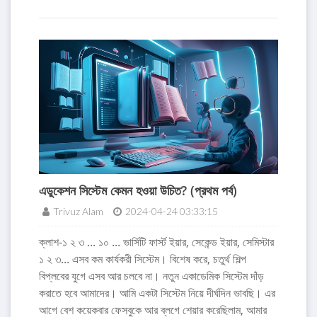
এডুকেশন সিস্টেম কেমন হওয়া উচিত? (প্রথম পর্ব)
Trivuz Alam
2024-04-24 03:33:15
ক্লাশ-১ ২ ৩ ... ১০ ... ভার্সিটি ফার্স্ট ইয়ার, সেকেন্ড ইয়ার, সেমিস্টার
১ ২ ৩... এসব কম কার্যকরী সিস্টেম। বিশেষ করে, চতুর্থ শিল্প
বিপ্লবের যুগে এসব আর চলবে না। নতুন একাডেমিক সিস্টেম দাঁড়
করাতে হবে আমাদের। আমি একটা সিস্টেম নিয়ে দীর্ঘদিন ভাবছি। এর
আগে বেশ কয়েকবার ফেসবুকে আর ব্লগে শেয়ার করেছিলাম, আমার