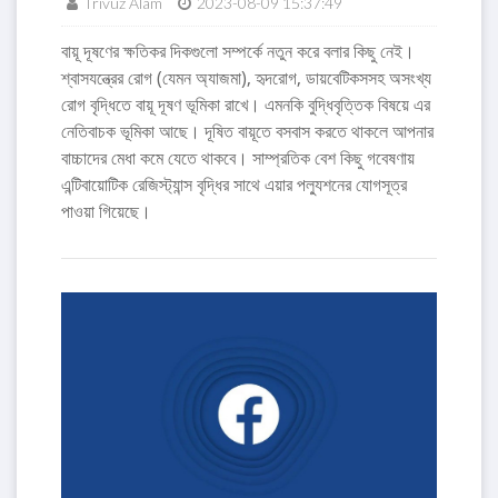
Trivuz Alam
2023-08-09 15:37:49
বায়ূ দূষণের ক্ষতিকর দিকগুলো সম্পর্কে নতুন করে বলার কিছু নেই।
শ্বাসযন্ত্রের রোগ (যেমন অ্যাজমা), হৃদরোগ, ডায়বেটিকসসহ অসংখ্য
রোগ বৃদ্ধিতে বায়ূ দূষণ ভূমিকা রাখে। এমনকি বুদ্ধিবৃত্তিক বিষয়ে এর
নেতিবাচক ভূমিকা আছে। দূষিত বায়ূতে বসবাস করতে থাকলে আপনার
বাচ্চাদের মেধা কমে যেতে থাকবে। সাম্প্রতিক বেশ কিছু গবেষণায়
এন্টিবায়োটিক রেজিস্ট্যান্স বৃদ্ধির সাথে এয়ার পল্যুশনের যোগসূত্র
পাওয়া গিয়েছে।