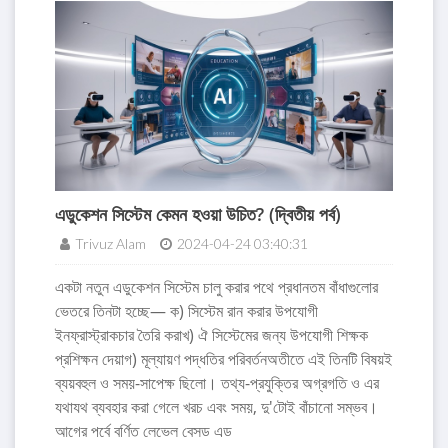
এডুকেশন সিস্টেম কেমন হওয়া উচিত? (দ্বিতীয় পর্ব)
Trivuz Alam
2024-04-24 03:40:31
একটা নতুন এডুকেশন সিস্টেম চালু করার পথে প্রধানতম বাঁধাগুলোর
ভেতরে তিনটা হচ্ছে— ক) সিস্টেম রান করার উপযোগী
ইনফ্রাস্ট্রাকচার তৈরি করাখ) ঐ সিস্টেমের জন্য উপযোগী শিক্ষক
প্রশিক্ষন দেয়াগ) মূল্যায়ণ পদ্ধতির পরিবর্তনঅতীতে এই তিনটি বিষয়ই
ব্যয়বহুল ও সময়-সাপেক্ষ ছিলো। তথ্য-প্রযুক্তির অগ্রগতি ও এর
যথাযথ ব্যবহার করা গেলে খরচ এবং সময়, দু'টোই বাঁচানো সম্ভব।
আগের পর্বে বর্ণিত লেভেল বেসড এড