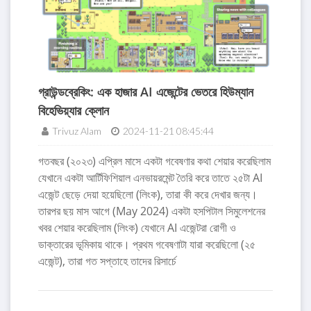
গ্রাউন্ডব্রেকিং: এক হাজার AI এজেন্টের ভেতরে হিউম্যান
বিহেভিয়্যার ক্লোন
Trivuz Alam
2024-11-21 08:45:44
গতবছর (২০২৩) এপ্রিল মাসে একটা গবেষণার কথা শেয়ার করেছিলাম
যেখানে একটা আর্টিফিশিয়াল এনভায়রমেন্ট তৈরি করে তাতে ২৫টা AI
এজেন্ট ছেড়ে দেয়া হয়েছিলো (লিংক), তারা কী করে দেখার জন্য।
তারপর ছয় মাস আগে (May 2024) একটা হসপিটাল সিমুলেশনের
খবর শেয়ার করেছিলাম (লিংক) যেখানে AI এজেন্টরা রোগী ও
ডাক্তারের ভূমিকায় থাকে। প্রথম গবেষণাটা যারা করেছিলো (২৫
এজেন্ট), তারা গত সপ্তাহে তাদের রিসার্চে