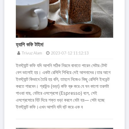
হ্যাপি কফি টাইম!
Trivuz Alam
2023-07-12 11:12:13
ইনস্ট্যান্ট কফি যদি আপনি সঠিক নিয়মে বানাতে পারেন সেটার টেস্ট
বেশ ভালোই হয়। একটা রেসিপি শিখিয়ে দেই আপনাদের।তার আগে
ইনস্ট্যান্ট কিভাবে তৈরি হয় বলি, তাহলে নিজেও কিছু রেসিপি ইনভেন্ট
করতে পারবেন। গ্রাউন্ড (গুড়া) কফি ব্রু করে যে ঘন কালো তরলটা
পাওয়া যায়, যেটারে এসপ্রেসো (Espresso) বলে, সেই
এসপ্রেসোরে হিট দিয়ে শক্ত গুড়া করলে যেটা হয়— সেটা হচ্ছে
ইনস্ট্যান্ট কফি।এখন আপনি যদি হুট করে এক ব